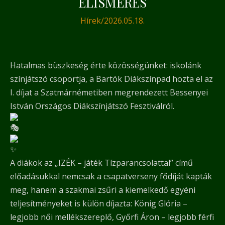
ELISMERÉS
Hírek
/
2026.05.18.
Hatalmas büszkeség érte közösségünket: iskolánk
színjátszó csoportja, a Bartók Diákszínpad hozta el az
I. díjat a Szatmárnémetiben megrendezett Bessenyei
István Országos Diákszínjátszó Fesztiválról.
A diákok az „IZÉK – játék Tízparancsolattal” című
előadásukkal nemcsak a csapatverseny fődíját kapták
meg, hanem a szakmai zsűri a kiemelkedő egyéni
teljesítményeket is külön díjazta: König Glória –
legjobb női mellékszereplő, Győrfi Áron – legjobb férfi