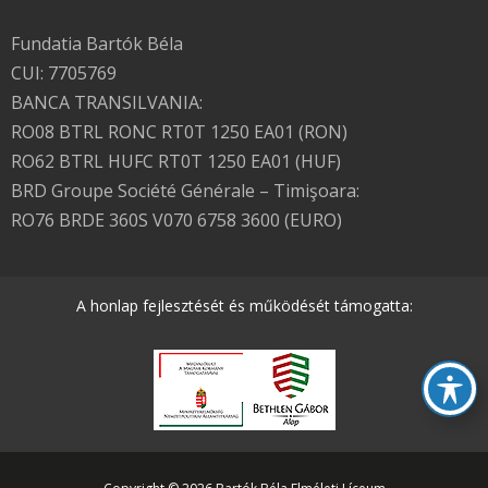
Fundatia Bartók Béla
CUI: 7705769
BANCA TRANSILVANIA:
RO08 BTRL RONC RT0T 1250 EA01 (RON)
RO62 BTRL HUFC RT0T 1250 EA01 (HUF)
BRD Groupe Société Générale – Timişoara:
RO76 BRDE 360S V070 6758 3600 (EURO)
A honlap fejlesztését és működését támogatta: