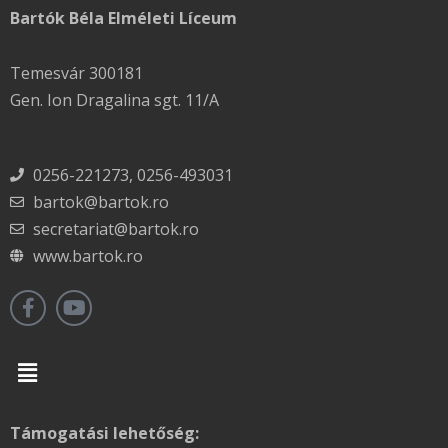
Bartók Béla Elméleti Líceum
Temesvár 300181
Gen. Ion Dragalina sgt. 11/A
0256-221273, 0256-493031
bartok@bartok.ro
secretariat@bartok.ro
www.bartok.ro
Menu
Támogatási lehetőség: