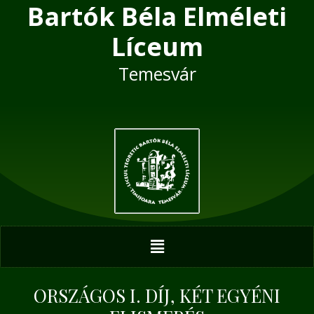
Bartók Béla Elméleti
Skip
Post
to
navigation
Líceum
content
Temesvár
Menu
ORSZÁGOS I. DÍJ, KÉT EGYÉNI