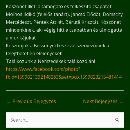
Köszönet illeti a támogató és felkészítő csapatot:
Molnos Ildikó (felelős tanárt), Jancsó Elődöt, Domschy
Mercédeszt, Péntek Attilát, Băruță Krisztát. Köszönet
mindenkinek, aki végig hitt a csapatban és támogatta
a munkájukat.
Köszönjük a Bessenyei Fesztivál szervezőinek a
felejthetetlen élményeket!
Találkozunk a Nemzedékek találkozóján!
https://www.facebook.com/photo?
fbid=1599821392148263&set=pcb.1599823215481414
←
Previous Bejegyzés
Next Bejegyzés
→
S