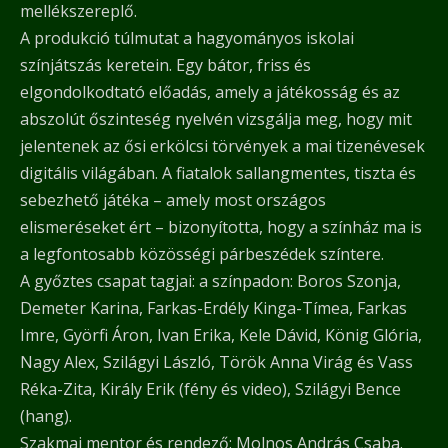
mellékszereplő.
A produkció túlmutat a hagyományos iskolai
színjátszás keretein. Egy bátor, friss és
elgondolkodtató előadás, amely a játékosság és az
abszolút őszinteség nyelvén vizsgálja meg, hogy mit
jelentenek az ősi erkölcsi törvények a mai tizenévesek
digitális világában. A fiatalok sallangmentes, tiszta és
sebezhető játéka – amely most országos
elismeréseket ért – bizonyította, hogy a színház ma is
a legfontosabb közösségi párbeszédek színtere.
A győztes csapat tagjai: a színpadon: Boros Szonja,
Demeter Karina, Farkas-Erdély Kinga-Tímea, Farkas
Imre, Györfi Áron, Ivan Erika, Kele Dávid, König Glória,
Nagy Alex, Szilágyi László, Török Anna Virág és Vass
Réka-Zita, Király Erik (fény és video), Szilágyi Bence
(hang).
Szakmai mentor és rendező: Molnos András Csaba.