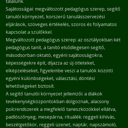
találunk.
Sajátosságai: megváltozott pedagógus szerep, segítő
tanulói környezet, korszerű tanulásszervezési
eljárások, szöveges értékelés, szoros és folyamatos
kapcsolat a szülőkkel.
Megváltozott pedagógus szerep: az osztályokban két
pedagógus tanít, a tanító elsődlegesen segítő,
másodsorban oktató, egyéni sajátosságokra,
képességekre épít, díjazza az új ötleteket,
elképzeléseket, figyelembe veszi a tanulók közötti
egyéni különbségeket, választási, döntési
lehetőségeket biztosít.
A segítő tanulói környezet jellemzői: a diákok
tevékenységközpontokban dolgoznak, alacsony
polcrendszerek a megfelelő taneszközökkel ellátva,
padlószőnyeg, mesepárna, rituálék: reggeli kihívás,
beszélgetőkör, reggeli üzenet, naptár, napszámoló,