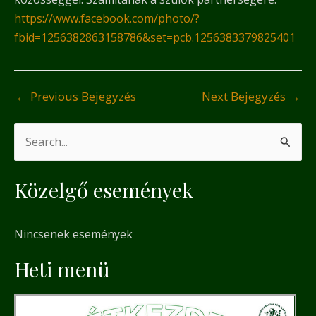
https://www.facebook.com/photo/?
fbid=1256382863158786&set=pcb.1256383379825401
←
Previous Bejegyzés
Next Bejegyzés
→
S
e
Közelgő események
a
r
Nincsenek események
c
h
Heti menü
f
o