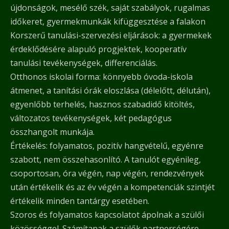
újdonságok, mesélő szék, saját szabályok, rugalmas
időkeret, gyermekmunkák kifüggesztése a falakon
Korszerű tanulási-szervezési eljárások: a gyermekek
érdeklődésére alapuló progjektek, kooperatív
tanulási tevékenységek, differenciálás.
Otthonos iskolai forma: könnyebb óvoda-iskola
átmenet, a tanítási órák eloszlása (délelőtt, délután),
egyenlőbb terhelés, hasznos szabadidő kitöltés,
változatos tevékenységek, két pedagógus
összhangolt munkája.
Értékelés: folyamatos, pozitív hangvételű, egyénre
szabott, nem összehasonlító. A tanulót egyénileg,
csoportosan, óra végén, nap végén, rendezvények
után értékelik és az év végén a kompetenciák szintjét
értékelik minden tantárgy esetében.
Szoros és folyamatos kapcsolatot ápolnak a szülői
közösséggel. Számítanak a szülők partnerségére.