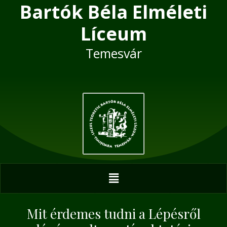
Bartók Béla Elméleti
Skip
Post
to
navigation
Líceum
content
Temesvár
Menu
Mit érdemes tudni a Lépésről