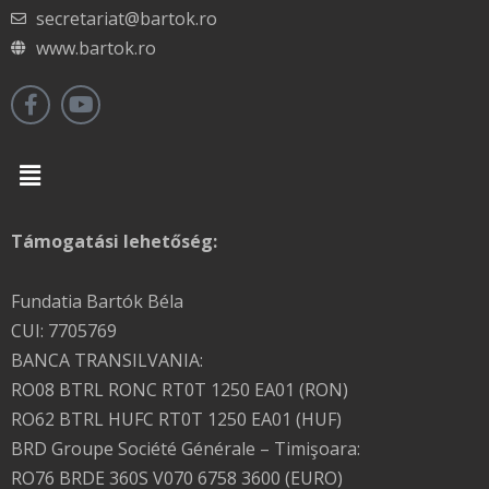
secretariat@bartok.ro
www.bartok.ro
Menu
Támogatási lehetőség:
Fundatia Bartók Béla
CUI: 7705769
BANCA TRANSILVANIA:
RO08 BTRL RONC RT0T 1250 EA01 (RON)
RO62 BTRL HUFC RT0T 1250 EA01 (HUF)
BRD Groupe Société Générale – Timişoara:
RO76 BRDE 360S V070 6758 3600 (EURO)