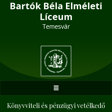
Bartók Béla Elméleti
Skip
Post
to
navigation
Líceum
content
Temesvár
Menu
Könyvviteli és pénzügyi vetélkedő