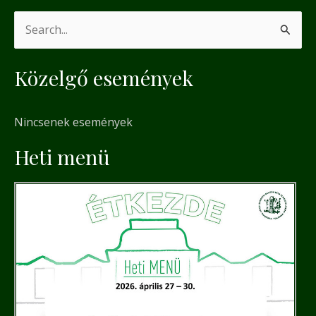
S
e
Közelgő események
a
r
Nincsenek események
c
h
Heti menü
f
o
r
: