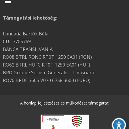
Támogatási lehetőség:
Fundatia Bartók Béla
CUI: 7705769
BANCA TRANSILVANIA:
RO08 BTRL RONC RT0T 1250 EA01 (RON)
RO62 BTRL HUFC RT0T 1250 EA01 (HUF)
BRD Groupe Société Générale – Timişoara:
RO76 BRDE 360S V070 6758 3600 (EURO)
A honlap fejlesztését és működését támogatta: