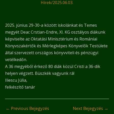
Hírek
/
2025.06.03.
2025. június 29-30-a között iskolánkat és Temes
megyét Deac Crstian-Endre, XI. KG osztályos diákunk
képviselte az Oktatási Minisztérium és Romániai
Könyvszakértők és Mérlegképes Könyvelők Testülete
által szervezett országos könyvviteli és pénzügyi
vetélkedőn.
A 36 megyéből érkező 80 diák közül Cristi a 36-dik
helyen végzett. Büszkék vagyunk rá!
Iliescu Júlia,
felkészítő tanár
←
Previous Bejegyzés
Next Bejegyzés
→