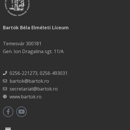
Bartók Béla Elméleti Líceum
Temesvár 300181
Gen. Ion Dragalina sgt. 11/A
0256-221273, 0256-493031
bartok@bartok.ro
secretariat@bartok.ro
www.bartok.ro
Menu