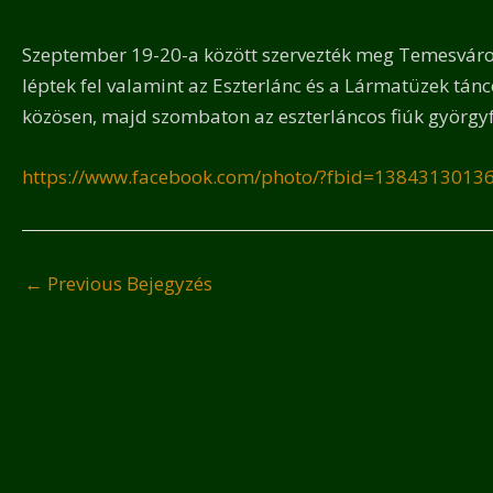
Szeptember 19-20-a között szervezték meg Temesváron 
léptek fel valamint az Eszterlánc és a Lármatüzek tán
közösen, majd szombaton az eszterláncos fiúk györgyf
https://www.facebook.com/photo/?fbid=138431301
←
Previous Bejegyzés