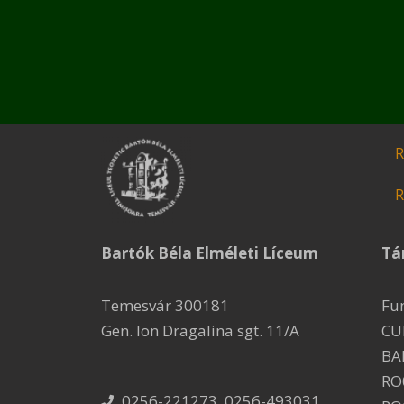
R
R
Bartók Béla Elméleti Líceum
Tá
Temesvár 300181
Fu
Gen. Ion Dragalina sgt. 11/A
CU
BA
RO
0256-221273, 0256-493031