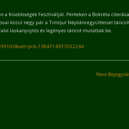
a Kisebbségek Fesztiválját. Pénteken a Bokréta citerása
cosai közül négy pár a Timișul Néptáncegyüttessel táncol
alvi laskanyújtós és legényes táncot mutattak be.
3699103&set=pcb.1384314937032244
Next Bejegyz