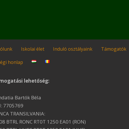
ólunk
Iskolai élet
Induló osztályaink
Támogatók
égi honlap
mogatási lehetőség:
ndatia Bartók Béla
I: 7705769
NCA TRANSILVANIA:
08 BTRL RONC RT0T 1250 EA01 (RON)