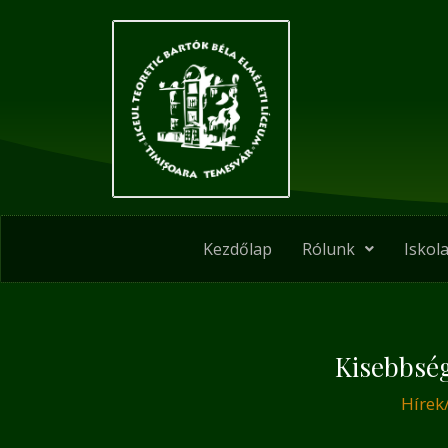
Skip
Post
to
navigation
content
Kezdőlap
Rólunk
Iskola
Kisebbség
Hírek