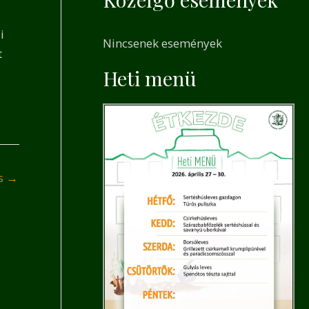
a
r
i
Nincsenek események
c
t
h
Heti menü
f
o
r
:
és
→