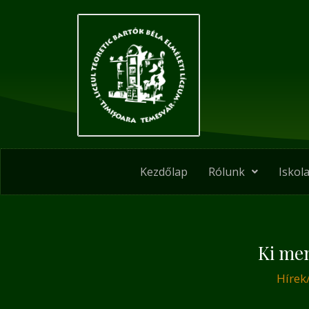
Skip
Post
to
navigation
content
Kezdőlap
Rólunk
Iskola
Ki men
Hírek