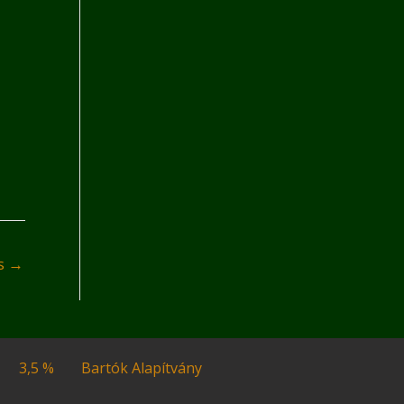
és
→
3,5 %
Bartók Alapítvány