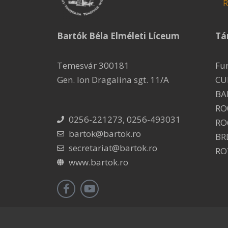
R
Bartók Béla Elméleti Líceum
Tá
Temesvár 300181
Fu
Gen. Ion Dragalina sgt. 11/A
CU
BA
RO
0256-221273, 0256-493031
RO
bartok@bartok.ro
BR
secretariat@bartok.ro
RO
www.bartok.ro