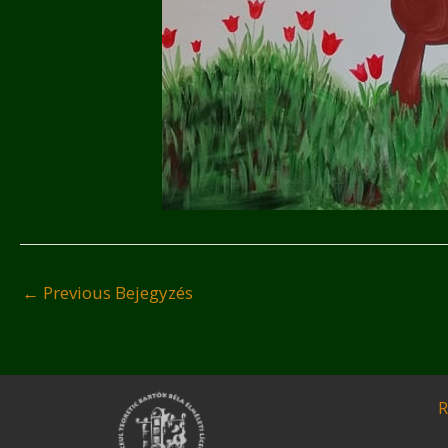
←
Previous Bejegyzés
R