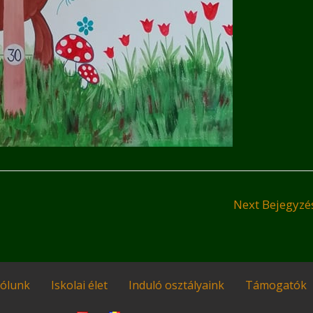
Next Bejegyz
ólunk
Iskolai élet
Induló osztályaink
Támogatók