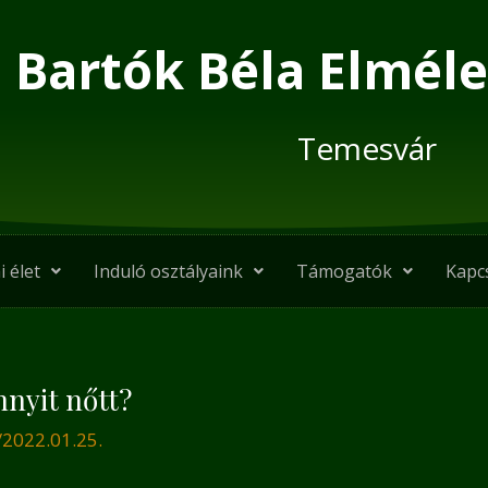
Bartók Béla Elméle
Temesvár
i élet
Induló osztályaink
Támogatók
Kapc
nyit nőtt?
/
2022.01.25.