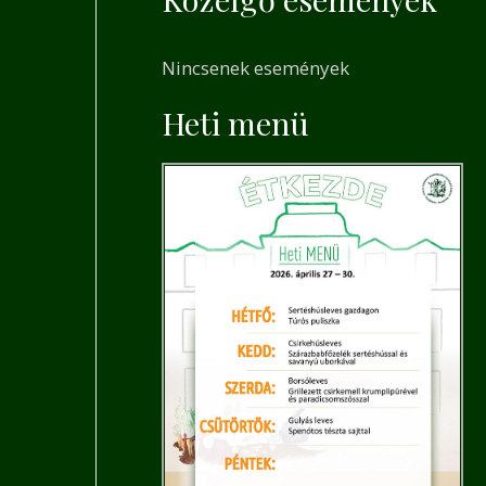
a
r
Nincsenek események
c
h
Heti menü
f
o
r
: