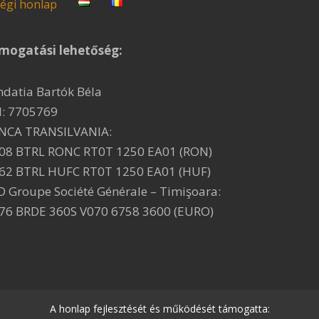
égi honlap
mogatási lehetőség:
ndatia Bartók Béla
I: 7705769
NCA TRANSILVANIA:
08 BTRL RONC RT0T 1250 EA01 (RON)
62 BTRL HUFC RT0T 1250 EA01 (HUF)
D Groupe Société Générale – Timişoara:
76 BRDE 360S V070 6758 3600 (EURO)
A honlap fejlesztését és működését támogatta: