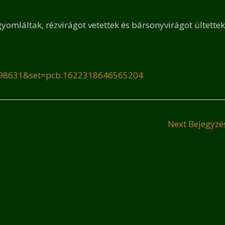
gyomláltak, rézvirágot vetettek és bársonyvirágot ültettek
898631&set=pcb.1622318646565204
Next Bejegyz