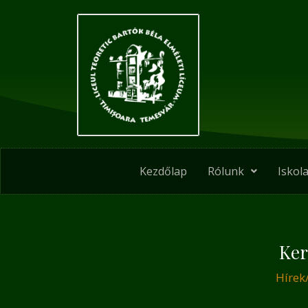
Skip
Post
to
navigation
content
Kezdőlap
Rólunk
Iskola
Ker
Hírek