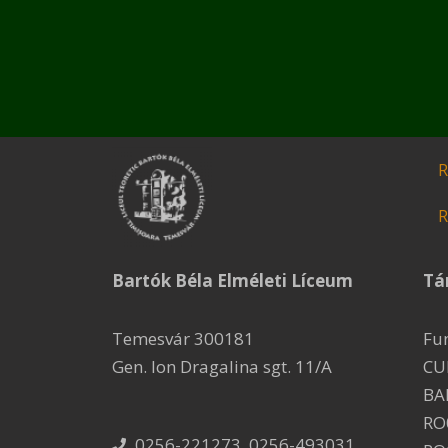
R
R
Bartók Béla Elméleti Líceum
Tá
Temesvár 300181
Fu
Gen. Ion Dragalina sgt. 11/A
CU
BA
RO
0256-221273, 0256-493031