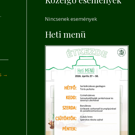
a
r
.
Nincsenek események
c
h
Heti menü
f
o
r
:
és
→