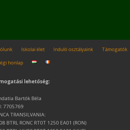
ólunk
Iskolai élet
Induló osztályaink
Támogatók
égi honlap
mogatási lehetőség:
ndatia Bartók Béla
I: 7705769
NCA TRANSILVANIA:
08 BTRL RONC RT0T 1250 EA01 (RON)