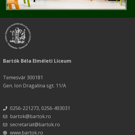
Bartók Béla Elméleti Líceum
Temesvár 300181
Gen. Ion Dragalina sgt. 11/A
0256-221273, 0256-493031
bartok@bartok.ro
secretariat@bartok.ro
www.bartok.ro