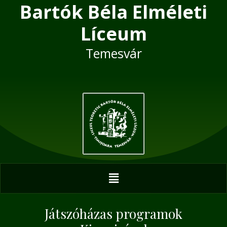
Bartók Béla Elméleti
Skip
Post
to
navigation
Líceum
content
Temesvár
Menu
Játszóházas programok