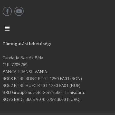
Menu
Támogatási lehetőség:
Fundatia Bartók Béla
CUI: 7705769
BANCA TRANSILVANIA:
RO08 BTRL RONC RT0T 1250 EA01 (RON)
RO62 BTRL HUFC RT0T 1250 EA01 (HUF)
BRD Groupe Société Générale – Timişoara:
RO76 BRDE 360S V070 6758 3600 (EURO)