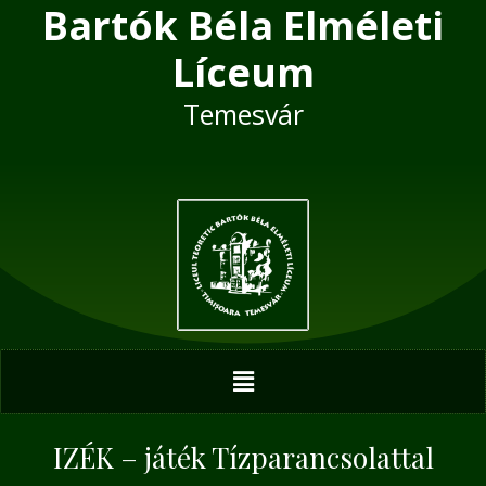
Bartók Béla Elméleti
Skip
Post
to
navigation
Líceum
content
Temesvár
Menu
IZÉK – játék Tízparancsolattal