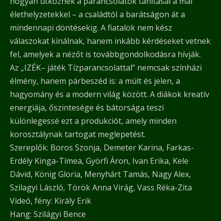
hogyan ütköznek a parancsolatok tanításai a mai
élethelyzetekkel – a családtól a barátságon át a
mindennapi döntésekig. A fiatalok nem kész
válaszokat kínálnak, hanem inkább kérdéseket vetnek
fel, amelyek a nézőt is továbbgondolkodásra hívják.
Az „IZÉK– játék Tízparancsolattal” nemcsak színházi
élmény, hanem párbeszéd is: a múlt és jelen, a
hagyomány és a modern világ között. A diákok kreatív
energiája, őszintesége és bátorsága teszi
különlegessé ezt a produkciót, amely minden
korosztálynak tartogat meglepetést.
Szereplők: Boros Szonja, Demeter Karina, Farkas-
Erdély Kinga-Tímea, Györfi Áron, Ivan Erika, Kele
Dávid, König Gloria, Menyhárt Tamás, Nagy Alex,
Szilagyi László, Török Anna Virág, Vass Réka-Zita
Videó, fény: Király Erik
Hang: Szilágyi Bence