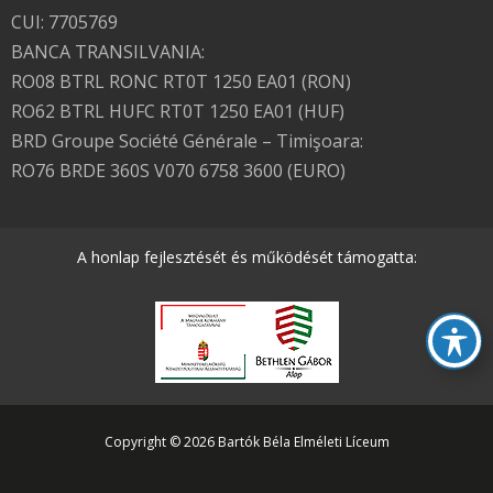
CUI: 7705769
BANCA TRANSILVANIA:
RO08 BTRL RONC RT0T 1250 EA01 (RON)
RO62 BTRL HUFC RT0T 1250 EA01 (HUF)
BRD Groupe Société Générale – Timişoara:
RO76 BRDE 360S V070 6758 3600 (EURO)
A honlap fejlesztését és működését támogatta:
Copyright © 2026 Bartók Béla Elméleti Líceum