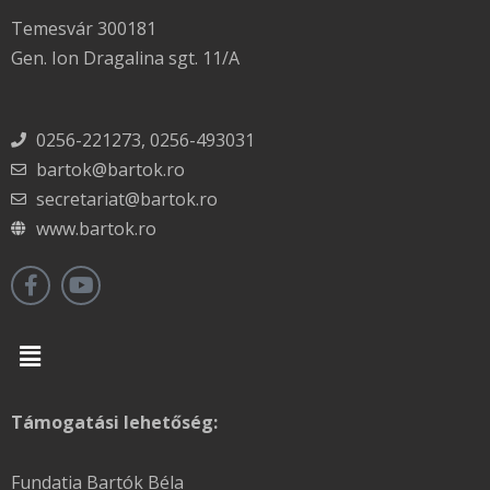
Temesvár 300181
Gen. Ion Dragalina sgt. 11/A
0256-221273, 0256-493031
bartok@bartok.ro
secretariat@bartok.ro
www.bartok.ro
Menu
Támogatási lehetőség:
Fundatia Bartók Béla