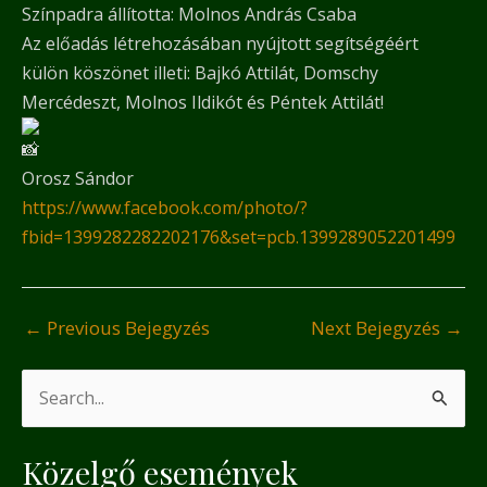
Színpadra állította: Molnos András Csaba
Az előadás létrehozásában nyújtott segítségéért
külön köszönet illeti: Bajkó Attilát, Domschy
Mercédeszt, Molnos Ildikót és Péntek Attilát!
Orosz Sándor
https://www.facebook.com/photo/?
fbid=1399282282202176&set=pcb.1399289052201499
←
Previous Bejegyzés
Next Bejegyzés
→
S
e
Közelgő események
a