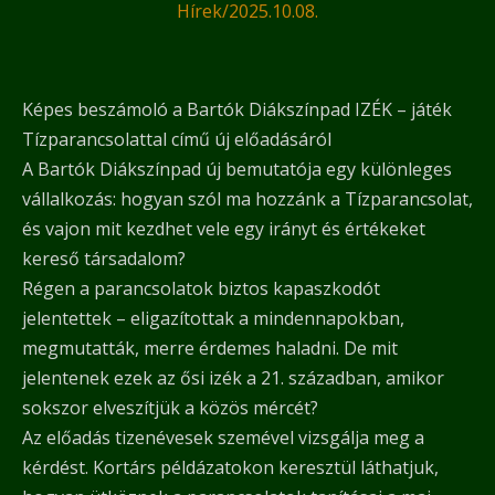
Hírek
/
2025.10.08.
Képes beszámoló a Bartók Diákszínpad IZÉK – játék
Tízparancsolattal című új előadásáról
A Bartók Diákszínpad új bemutatója egy különleges
vállalkozás: hogyan szól ma hozzánk a Tízparancsolat,
és vajon mit kezdhet vele egy irányt és értékeket
kereső társadalom?
Régen a parancsolatok biztos kapaszkodót
jelentettek – eligazítottak a mindennapokban,
megmutatták, merre érdemes haladni. De mit
jelentenek ezek az ősi izék a 21. században, amikor
sokszor elveszítjük a közös mércét?
Az előadás tizenévesek szemével vizsgálja meg a
kérdést. Kortárs példázatokon keresztül láthatjuk,