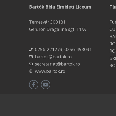
Bartók Béla Elméleti Líceum
Tá
Temesvár 300181
Fu
Gen. Ion Dragalina sgt. 11/A
CU
BA
RO
0256-221273, 0256-493031
RO
bartok@bartok.ro
BR
secretariat@bartok.ro
RO
www.bartok.ro