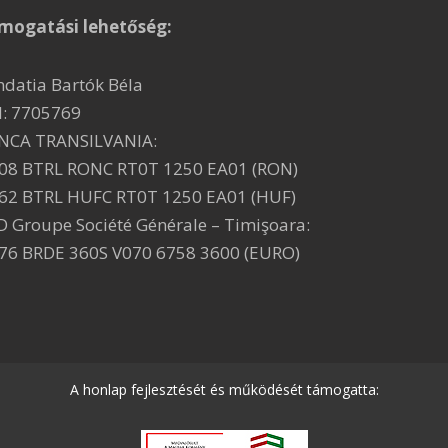
mogatási lehetőség:
ndatia Bartók Béla
I: 7705769
NCA TRANSILVANIA:
08 BTRL RONC RT0T 1250 EA01 (RON)
62 BTRL HUFC RT0T 1250 EA01 (HUF)
D Groupe Société Générale – Timişoara:
76 BRDE 360S V070 6758 3600 (EURO)
A honlap fejlesztését és működését támogatta: