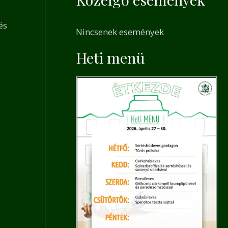
a
r
és
Nincsenek események
c
h
Heti menü
f
o
r
: