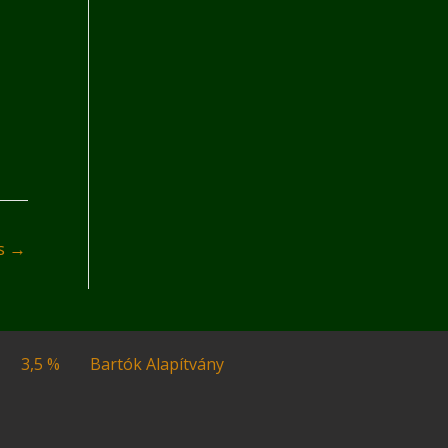
és
→
3,5 %
Bartók Alapítvány