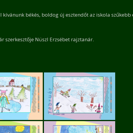
l kívánunk békés, boldog új esztendőt az iskola szűkebb 
ár szerkesztője Nüszl Erzsébet rajztanár.