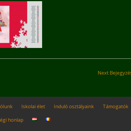
Next Bejegyz
ólunk
Iskolai élet
Induló osztályaink
Támogatók
égi honlap