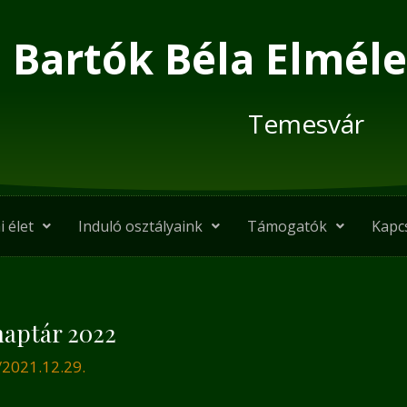
Bartók Béla Elméle
Temesvár
i élet
Induló osztályaink
Támogatók
Kapc
naptár 2022
/
2021.12.29.