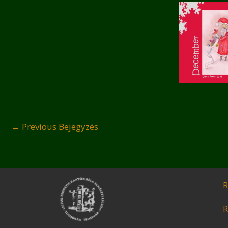
←
Previous Bejegyzés
R
R