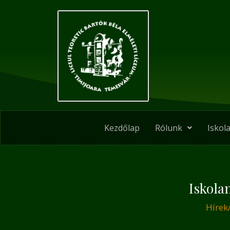
Skip
Post
to
navigation
content
Kezdőlap
Rólunk
Iskola
Iskola
Hírek