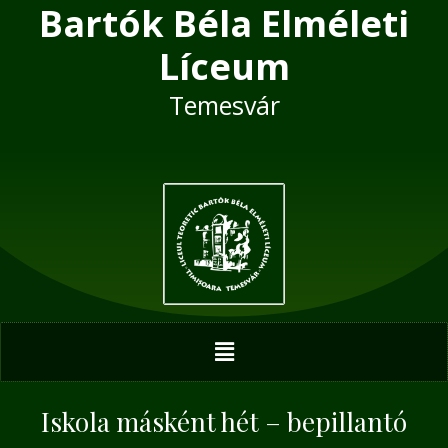
Bartók Béla Elméleti
Skip
Post
to
navigation
Líceum
content
Temesvár
Menu
Iskola másként hét – bepillantó