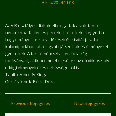
Hírek
/
2024.11.03.
Az V.B osztályos diákok ellátogattak a volt tanító
nénijükhöz. Kellemes perceket töltöttek el együtt a
hagyományos osztály előkészítős kisdiákjaival a
kalandparkban, ahol együtt játszottak és élményeket
gyüjtöttek. A tanító néni szívesen látta régi
tanítványait, akik örömmel meséltek az ötödik osztály
eddigi élményeiről és nehézségeiről is.
Tanító: Vinceffy Kinga
Osztályfőnök: Bódis Dóra
←
Previous Bejegyzés
Next Bejegyzés
→