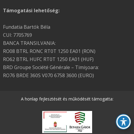
Támogatási lehetőség:
Fundatia Bartók Béla
CUI: 7705769
BANCA TRANSILVANIA:
RO08 BTRL RONC RT0T 1250 EA01 (RON)
RO62 BTRL HUFC RT0T 1250 EA01 (HUF)
BRD Groupe Société Générale – Timişoara:
RO76 BRDE 360S V070 6758 3600 (EURO)
A honlap fejlesztését és működését támogatta: