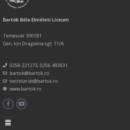
Bartók Béla Elméleti Líceum
Temesvár 300181
Gen. Ion Dragalina sgt. 11/A
0256-221273, 0256-493031
bartok@bartok.ro
secretariat@bartok.ro
www.bartok.ro
Menu