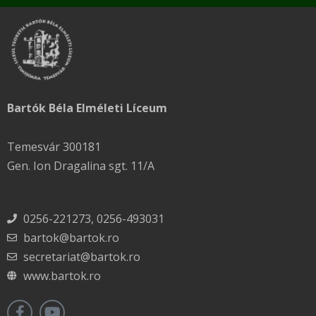
Bartók Béla Elméleti Líceum
Temesvár 300181
Gen. Ion Dragalina sgt. 11/A
0256-221273, 0256-493031
bartok@bartok.ro
secretariat@bartok.ro
www.bartok.ro