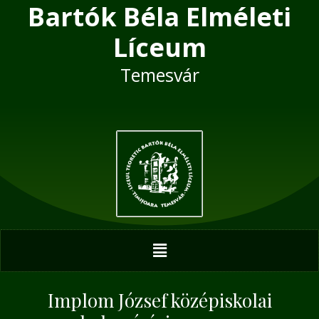
Bartók Béla Elméleti
Skip
Post
to
navigation
Líceum
content
Temesvár
Menu
Implom József középiskolai