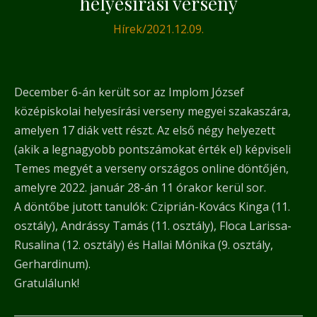
helyesírási verseny
Hírek
/
2021.12.09.
December 6-án került sor az Implom József
középiskolai helyesírási verseny megyei szakaszára,
amelyen 17 diák vett részt. Az első négy helyezett
(akik a legnagyobb pontszámokat érték el) képviseli
Temes megyét a verseny országos online döntőjén,
amelyre 2022. január 28-án 11 órakor kerül sor.
A döntőbe jutott tanulók: Cziprián-Kovács Kinga (11.
osztály), Andrássy Tamás (11. osztály), Floca Larissa-
Rusalina (12. osztály) és Hallai Mónika (9. osztály,
Gerhardinum).
Gratulálunk!