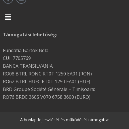
Menu
Támogatási lehetőség:
Fundatia Bartók Béla
CUI: 7705769
BANCA TRANSILVANIA:
RO08 BTRL RONC RT0T 1250 EA01 (RON)
RO62 BTRL HUFC RT0T 1250 EA01 (HUF)
BRD Groupe Société Générale – Timişoara:
RO76 BRDE 360S V070 6758 3600 (EURO)
A honlap fejlesztését és működését támogatta: