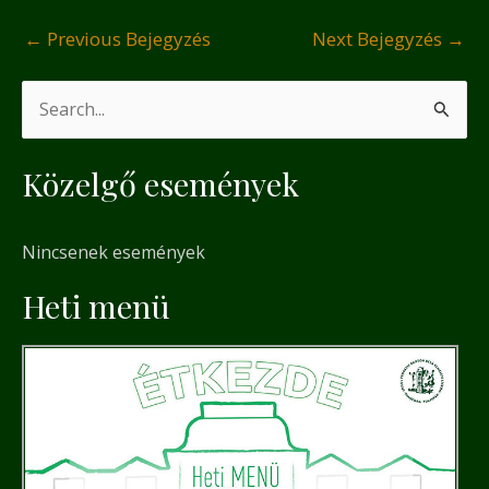
←
Previous Bejegyzés
Next Bejegyzés
→
S
e
Közelgő események
a
r
Nincsenek események
c
h
Heti menü
f
o
r
: