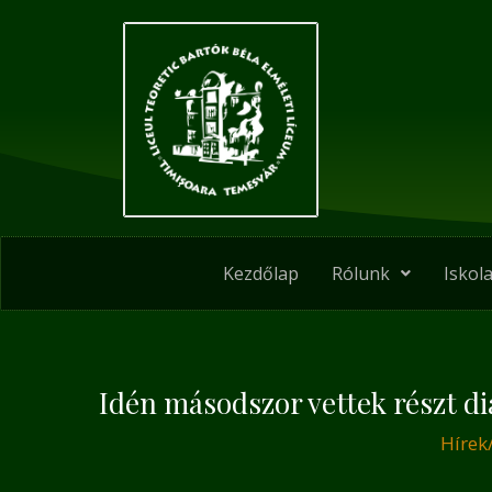
Skip
Post
to
navigation
content
Kezdőlap
Rólunk
Iskola
Idén másodszor vettek részt d
Hírek