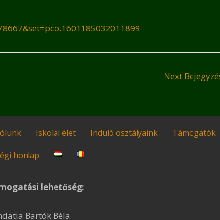
678667&set=pcb.1601185032011899
Next Bejegyz
ólunk
Iskolai élet
Induló osztályaink
Támogatók
égi honlap
mogatási lehetőség:
ndatia Bartók Béla