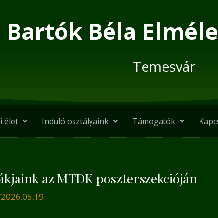
Bartók Béla Elméle
Temesvár
i élet
Induló osztályaink
Támogatók
Kapc
iákjaink az MTDK poszterszekcióján
/
2026.05.19.