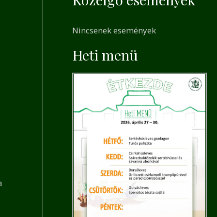
a
r
Nincsenek események
c
h
Heti menü
f
o
r
:
a