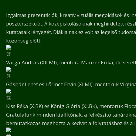
Izgalmas prezentációk, kreatív vizuális megoldások és in
poszterszekciót. A középiskolásoknak meghirdetett részl
kutatásaik lényegét. Diákjainak ez volt az legelső tudomá
közönség előtt:
Varga András (XII.MI), mentora Mauzer Erika, dicséret
Gáspár Lehet és Lőrincz Ervin (XI.MI), mentoruk Virginás
Kiss Réka (X.BK) és König Glória (XI.BK), mentoruk Floc
Gratulálunk minden kiállítónak, a felkészítő tanárok
bemutatkozás meghozta a kedvet a folytatáshoz és a j