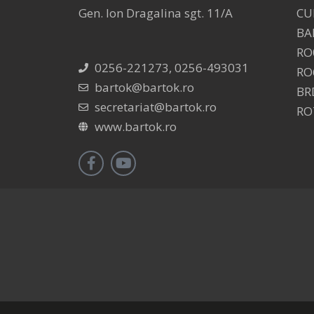
Gen. Ion Dragalina sgt. 11/A
CU
BA
RO
0256-221273, 0256-493031
RO
bartok@bartok.ro
BR
secretariat@bartok.ro
RO
www.bartok.ro