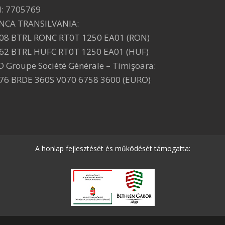
I: 7705769
NCA TRANSILVANIA:
08 BTRL RONC RT0T 1250 EA01 (RON)
62 BTRL HUFC RT0T 1250 EA01 (HUF)
D Groupe Société Générale – Timişoara:
76 BRDE 360S V070 6758 3600 (EURO)
A honlap fejlesztését és működését támogatta: