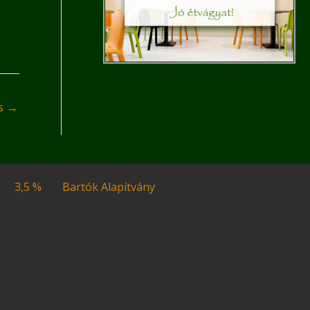
és
→
3,5 %
Bartók Alapítvány