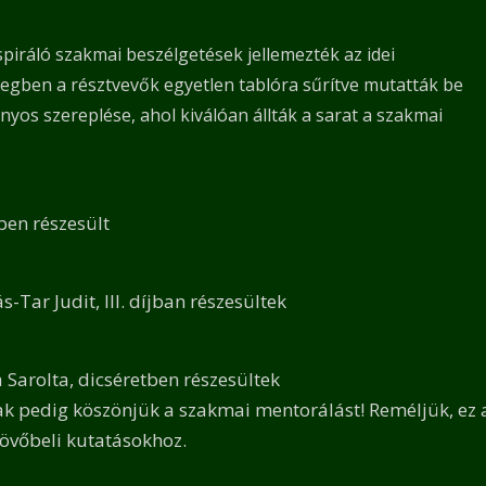
spiráló szakmai beszélgetések jellemezték az idei
egben a résztvevők egyetlen tablóra sűrítve mutatták be
nyos szereplése, ahol kiválóan állták a sarat a szakmai
ben részesült
-Tar Judit, III. díjban részesültek
a Sarolta, dicséretben részesültek
nak pedig köszönjük a szakmai mentorálást! Reméljük, ez 
övőbeli kutatásokhoz.