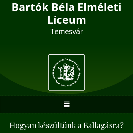
Bartók Béla Elméleti
Skip
Post
to
navigation
Líceum
content
Temesvár
Menu
Hogyan készültünk a Ballagásra?