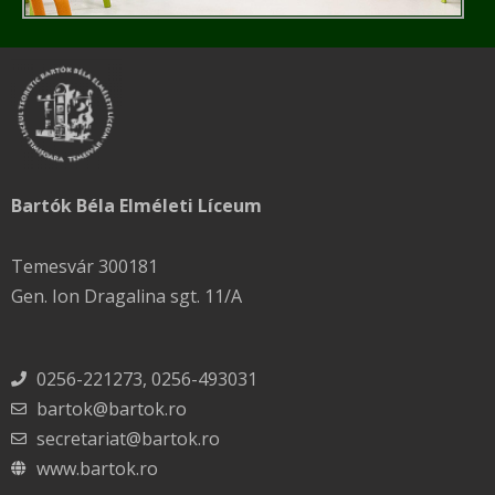
Bartók Béla Elméleti Líceum
Temesvár 300181
Gen. Ion Dragalina sgt. 11/A
0256-221273, 0256-493031
bartok@bartok.ro
secretariat@bartok.ro
www.bartok.ro