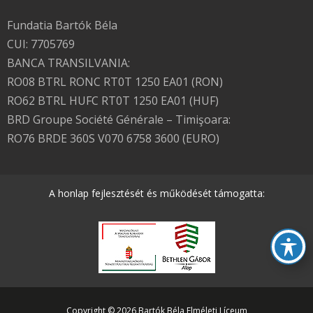
Fundatia Bartók Béla
CUI: 7705769
BANCA TRANSILVANIA:
RO08 BTRL RONC RT0T 1250 EA01 (RON)
RO62 BTRL HUFC RT0T 1250 EA01 (HUF)
BRD Groupe Société Générale – Timişoara:
RO76 BRDE 360S V070 6758 3600 (EURO)
A honlap fejlesztését és működését támogatta:
Copyright © 2026 Bartók Béla Elméleti Líceum