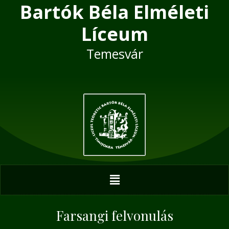
Bartók Béla Elméleti
Skip
Post
to
navigation
Líceum
content
Temesvár
Menu
Farsangi felvonulás