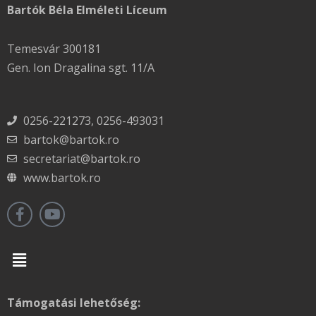
Bartók Béla Elméleti Líceum
Temesvár 300181
Gen. Ion Dragalina sgt. 11/A
0256-221273, 0256-493031
bartok@bartok.ro
secretariat@bartok.ro
www.bartok.ro
Menu
Támogatási lehetőség: