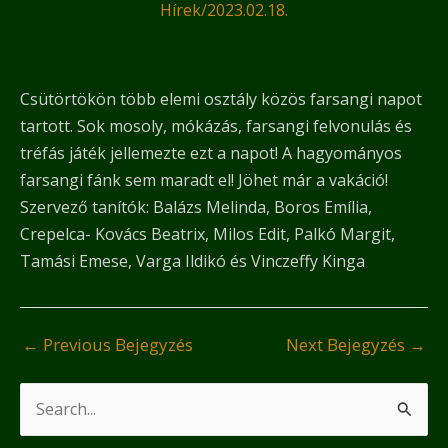
Hírek
/
2023.02.18.
Csütörtökön több elemi osztály közös farsangi napot
tartott. Sok mosoly, mókázás, farsangi felvonulás és
tréfás játék jellemezte ezt a napot! A hagyományos
farsangi fánk sem maradt el! Jöhet már a vakáció!
Szervező tanítók: Balázs Melinda, Boros Emília,
Crepelca- Kovács Beatrix, Milos Edit, Palkó Margit,
Tamási Emese, Varga Ildikó és Vinczeffy Kinga
←
Previous Bejegyzés
Next Bejegyzés
→
S
e