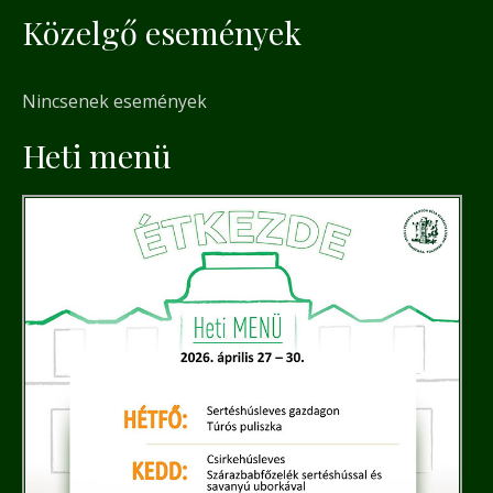
Közelgő események
a
r
Nincsenek események
c
h
Heti menü
f
o
r
: