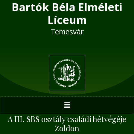
Bartók Béla Elméleti
Skip
Post
to
navigation
Líceum
content
Temesvár
Menu
A III. SBS osztály családi hétvégéje
Zoldon