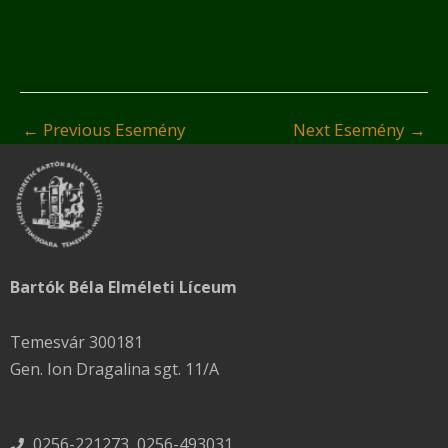
←
Previous Esemény
Next Esemény
→
Bartók Béla Elméleti Líceum
Temesvár 300181
Gen. Ion Dragalina sgt. 11/A
0256-221273, 0256-493031