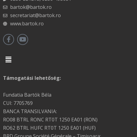
bartok@bartok.ro
secretariat@bartok.ro
www.bartok.ro
Menu
Támogatási lehetőség:
Fundatia Bartók Béla
CUI: 7705769
BANCA TRANSILVANIA:
RO08 BTRL RONC RT0T 1250 EA01 (RON)
RO62 BTRL HUFC RT0T 1250 EA01 (HUF)
BRD Groupe Société Générale – Timişoara: