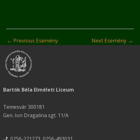
←
Previous Esemény
Next Esemény
→
Bartók Béla Elméleti Líceum
Temesvár 300181
Gen. Ion Dragalina sgt. 11/A
0256-221273, 0256-493031