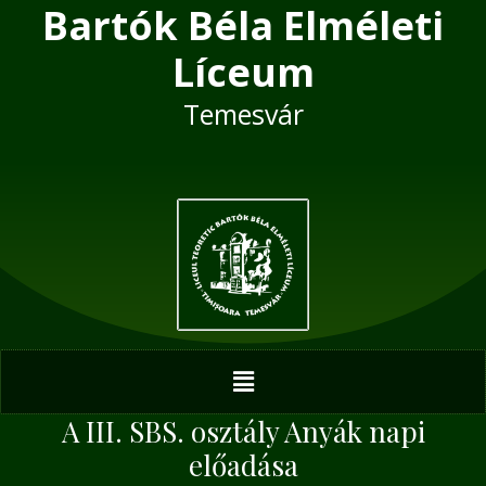
Bartók Béla Elméleti
Skip
Post
to
navigation
Líceum
content
Temesvár
Menu
A III. SBS. osztály Anyák napi
előadása