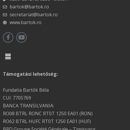
bartok@bartok.ro
secretariat@bartok.ro
www.bartok.ro
Menu
Támogatási lehetőség:
Fundatia Bartók Béla
CUI: 7705769
BANCA TRANSILVANIA:
RO08 BTRL RONC RT0T 1250 EA01 (RON)
RO62 BTRL HUFC RT0T 1250 EA01 (HUF)
BRD Groupe Société Générale – Timişoara: