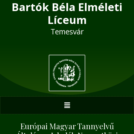
Bartók Béla Elméleti
Skip
Post
to
navigation
Líceum
content
Temesvár
Menu
Európai Magyar Tannyelvű