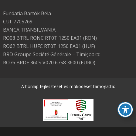
Fundatia Bartók Béla
CUI: 7705769
BANCA TRANSILVANIA:
RO08 BTRL RONC RT0T 1250 EA01 (RON)
RO62 BTRL HUFC RT0T 1250 EA01 (HUF)
BRD Groupe Société Générale – Timişoara:
RO76 BRDE 360S V070 6758 3600 (EURO)
A honlap fejlesztését és működését támogatta: