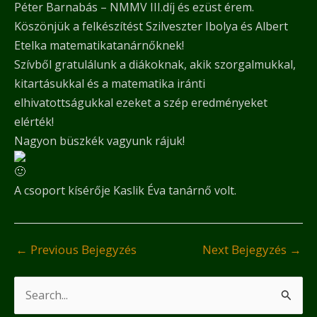
Péter Barnabás – NMMV III.díj és ezüst érem.
Köszönjük a felkészítést Szilveszter Ibolya és Albert
Etelka matematikatanárnőknek!
Szívből gratulálunk a diákoknak, akik szorgalmukkal,
kitartásukkal és a matematika iránti
elhivatottságukkal ezeket a szép eredményeket
elérték!
Nagyon büszkék vagyunk rájuk!
A csoport kísérője Kaslik Éva tanárnő volt.
←
Previous Bejegyzés
Next Bejegyzés
→
S