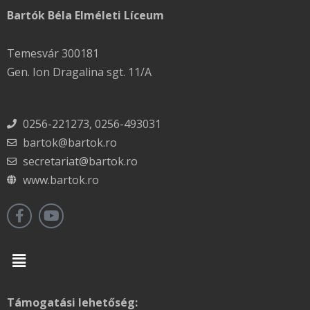
Bartók Béla Elméleti Líceum
Temesvár 300181
Gen. Ion Dragalina sgt. 11/A
0256-221273, 0256-493031
bartok@bartok.ro
secretariat@bartok.ro
www.bartok.ro
Menu
Támogatási lehetőség: