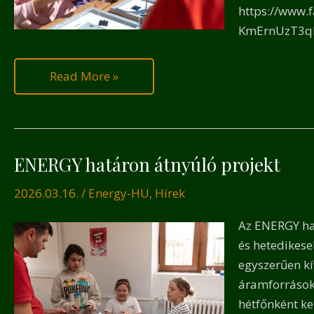
https://www.
KmErnUzT3qP
Read More »
ENERGY határon átnyúló projekt
ENERGY
határon
2026.03.16.
/
Energy-HU
,
Hírek
átnyúló
projekt
Az ENERGY ha
és hetedikese
egyszerűen kí
áramforrások,
hétfőnként ke