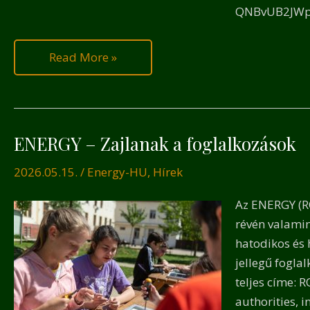
QNBvUB2JWp
Read More »
ENERGY – Zajlanak a foglalkozások
ENERGY
–
2026.05.15.
/
Energy-HU
,
Hírek
Zajlanak
a
Az ENERGY (RO
foglalkozások
révén valamin
hatodikos és 
jellegű fogla
teljes címe: 
authorities, 