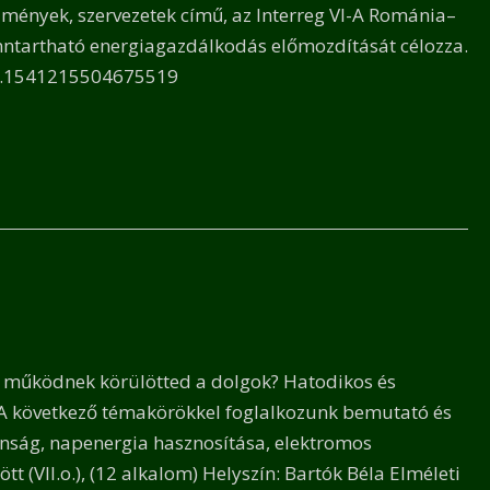
zmények, szervezetek című, az Interreg VI-A Románia–
nntartható energiagazdálkodás előmozdítását célozza.
b.1541215504675519
yan működnek körülötted a dolgok? Hatodikos és
. A következő témakörökkel foglalkozunk bemutató és
onság, napenergia hasznosítása, elektromos
tt (VII.o.), (12 alkalom) Helyszín: Bartók Béla Elméleti