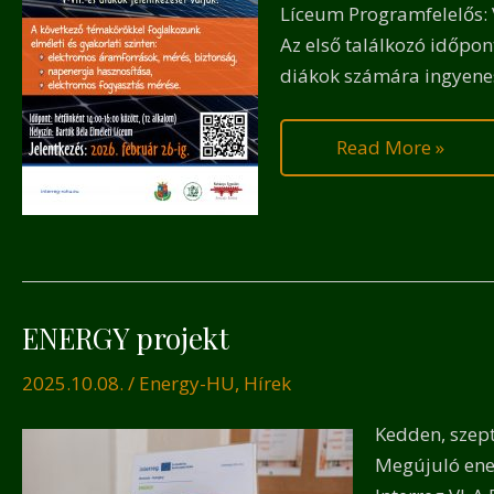
Líceum Programfelelős: V
Az első találkozó időpo
diákok számára ingyenes
Read More »
ENERGY projekt
ENERGY
projekt
2025.10.08.
/
Energy-HU
,
Hírek
Kedden, szep
Megújuló ener