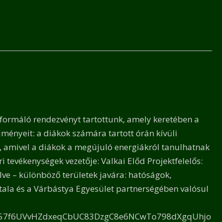
ormáló rendezvényt tartottunk, amely keretében a
dményeit: a diákok számára tartott órán kívüli
 amivel a diákok a megújuló energiákról tanulhatnak
i tevékenységek vezetője: Valkai Előd Projektfelelős:
ve – különböző területek javára: hatóságok,
tala és a Várbástya Egyesület partnerségében valósul
d02i57f6UVvHZdxeqCbUC83DzgC8e6NCwTo798dXgqUhjo