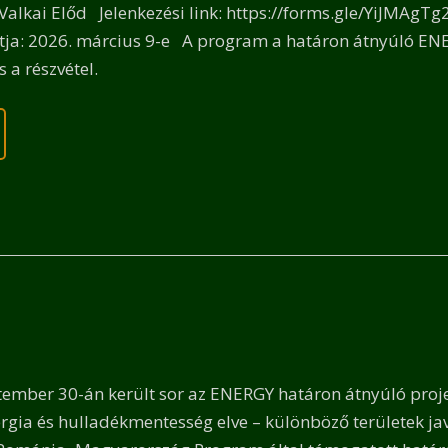
alkai Előd Jelenkezési link: https://forms.gle/YiJMAgTg
ntja: 2026. március 9-e A program a határon átnyúló EN
 a részvétel.
tember 30-án került sor az ENERGY határon átnyúló pro
gia és hulladékmentesség elve – különböző területek jav