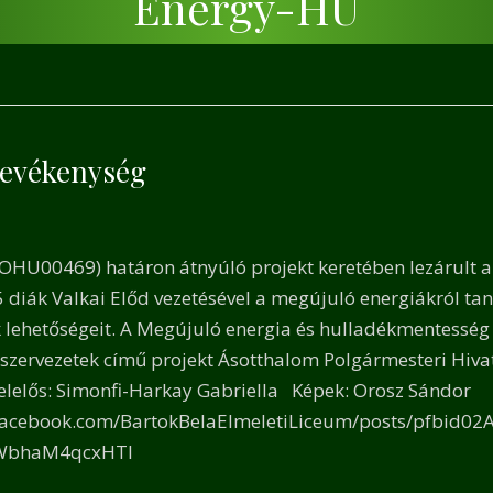
Energy-HU
tevékenység
t
nak
HU00469) határon átnyúló projekt keretében lezárult a 
Y
5 diák Valkai Előd vezetésével a megújuló energiákról ta
nység
 lehetőségeit. A Megújuló energia és hulladékmentesség 
szervezetek című projekt Ásotthalom Polgármesteri Hiva
elelős: Simonfi-Harkay Gabriella Képek: Orosz Sándor
.facebook.com/BartokBelaElmeletiLiceum/posts/pfb
WbhaM4qcxHTl