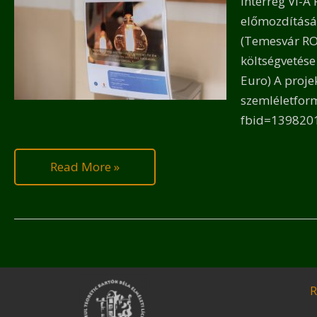
Interreg VI-
előmozdítását
(Temesvár RO)
költségvetése
Euro) A proje
szemléletfor
fbid=139820
Read More »
R