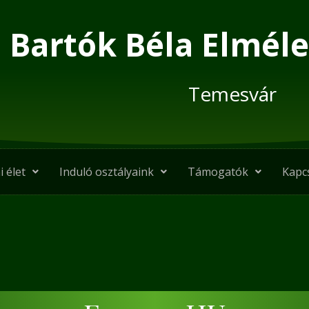
Bartók Béla Elméle
Temesvár
i élet
Induló osztályaink
Támogatók
Kapc