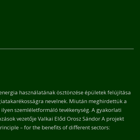
nergia használatának ösztönzése épületek felújítása
giatakarékosságra nevelnek. Miután meghirdettük a
k ilyen szemléletformáló tevékenység. A gyakorlati
kozások vezetője Valkai Előd Orosz Sándor A projekt
iple – for the benefits of different sectors: