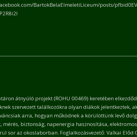
facebook.com/BartokBelaElmeletiLiceum/posts/pfbid0
2R8i2l
táron átnyúló projekt (ROHU 00469) keretében elkezdődt
knek szervezett találkozókra olyan diákok jelentkeztek, ak
váncsiak arra, hogyan működnek a körülöttünk levő dolg
 mérés, biztonság, napenergia hasznosítása, elektromos
rül sor az okoslaborban. Foglalkozásvezető: Valkai Elő