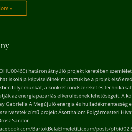
ore »
ény
OHU00469) határon átnyúló projekt keretében szemléletf
hat iskolája képviselőinek mutattuk be a projek első ere
ben folyómunkát, a konkrét módszereket és technikákat,
atják az energiapazarlás elkerülésének lehetőségeit. A kör
y Gabriella A Megújuló energia és hulladékmentesség el
szervezetek című projekt Ásotthalom Polgármesteri Hiva
Orosz Sándor
.facebook.com/BartokBelaElmeletiLiceum/posts/pfbi