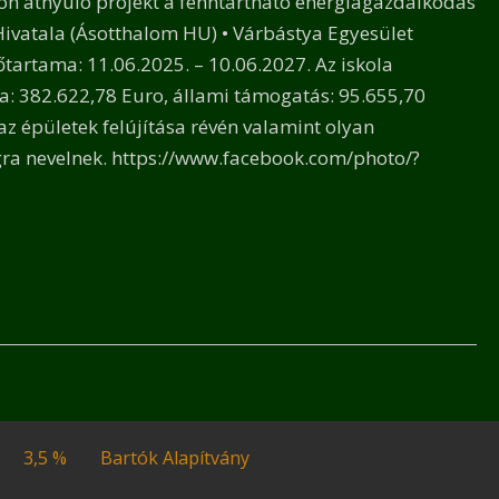
n átnyúló projekt a fenntartható energiagazdálkodás
Hivatala (Ásotthalom HU) • Várbástya Egyesület
tartama: 11.06.2025. – 10.06.2027. Az iskola
sa: 382.622,78 Euro, állami támogatás: 95.655,70
az épületek felújítása révén valamint olyan
gra nevelnek. https://www.facebook.com/photo/?
3,5 %
Bartók Alapítvány