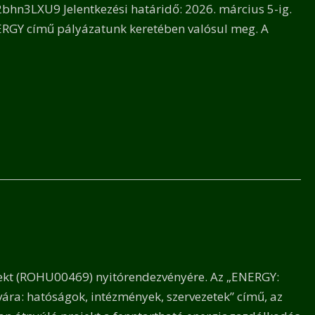
2bhn3LXU9 Jelentkezési határidő: 2026. március 5-ig.
ERGY című pályázatunk keretében valósul meg. A
jekt (ROHU00469) nyitórendezvényére. Az „ENERGY:
ára: hatóságok, intézmények, szervezetek” című, az