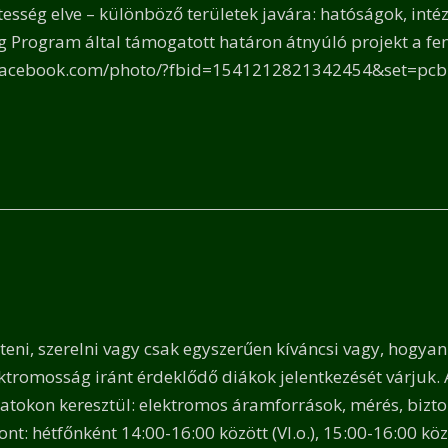
sség elve – különböző területek javára: hatóságok, inté
 Program által támogatott határon átnyúló projekt a fe
.facebook.com/photo/?fbid=1541212821342454&set=pc
s
íteni, szerelni vagy csak egyszerűen kíváncsi vagy, hog
ektromosság iránt érdeklődő diákok jelentkezését várjuk
adatokon keresztül: elektromos áramforrások, mérés, bizt
t: hétfőnként 14:00-16:00 között (VI.o.), 15:00-16:00 közö