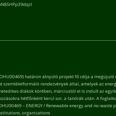
N8SHPp39dqzl
HU00469) határon átnyúló projekt fő célja a megújuló e
t szemléletformáló rendezvények által, amelyek az ener
hetedikes diákok körében, márciustól el is indult az egyi
lkozásokra hétfőnként kerül sor, a tanórák után. A foglal
ROHU00469 – ENERGY / Renewable energy and no-waste princ
institutions, organizations