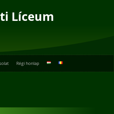
ti Líceum
solat
Régi honlap