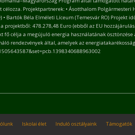
A Románia–Magyarország Program által támogatott határo
 célozza. Projektpartnerek: • Ásotthalom Polgármesteri 
 • Bartók Béla Elméleti Líceum (Temesvár RO) Projekt idő
 a projektből: 478.278,48 Euro (ebből az EU hozzájárulá
kt fő célja a megújuló energia használatának ösztönzése 
máló rendezvények által, amelyek az energiatakarékossá
1505643587&set=pcb.1398340688963002
ólunk
Iskolai élet
Induló osztályaink
Támogatók