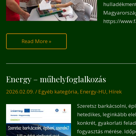
hulladékmente
Magyarország
https://www
Read More »
Energy – műhelyfoglalkozás
Energy
–
2026.02.09.
/
Egyéb kategória
,
Energy-HU
,
Hírek
műhelyfoglalkozá
Szeretsz barkácsolni, ép
hetedikes, leginkább el
konkrét, gyakorlati fel
fogyasztás mérése. Időpon