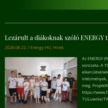
Lezárult a diákoknak szóló ENERGY 
Lezárul
a
2026.06.22.
/
Energy-HU
,
Hírek
diákok
szóló
Az ENERGY (RO
ENERG
sorozata. A 1
tevéke
elkerülésének
intézmények, 
meg. Projektf
https://www
TULuwrksrT