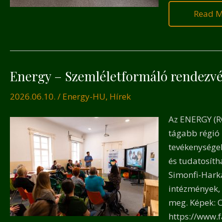
Read M
Energy – Szemléletformáló rendezv
Energy
–
2026.06.10.
/
Energy-HU
,
Hírek
Szemléletformáló
rendezvény
Az ENERGY (R
tágabb régió 
tevékenységek
és tudatosíth
Simonfi-Harka
intézmények, 
meg. Képek: 
https://www