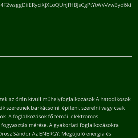
EV4F2wsggDiiERyciXjXLoQUnJfHBJsCgPtYtWVvVwByd6ki
ek az órán kívüli műhelyfoglalkozások A hatodikosok
ik szeretnek barkácsolni, építeni, szerelni vagy csak
ok. A foglalkozások fő témái: elektromos
 fogyasztás mérése. A gyakorlati foglalkozásokra
d Orosz Sándor Az ENERGY: Megújuló energia és