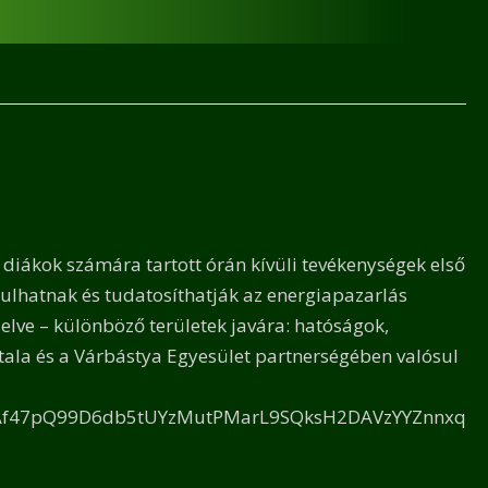
diákok számára tartott órán kívüli tevékenységek első
nulhatnak és tudatosíthatják az energiapazarlás
elve – különböző területek javára: hatóságok,
tala és a Várbástya Egyesület partnerségében valósul
id02Af47pQ99D6db5tUYzMutPMarL9SQksH2DAVzYYZnnxq