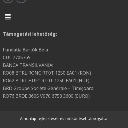
Menu
Támogatási lehetőség:
Fundatia Bartók Béla
CUI: 7705769
BANCA TRANSILVANIA:
RO08 BTRL RONC RT0T 1250 EA01 (RON)
RO62 BTRL HUFC RT0T 1250 EA01 (HUF)
BRD Groupe Société Générale – Timişoara:
RO76 BRDE 360S V070 6758 3600 (EURO)
A honlap fejlesztését és működését támogatta: