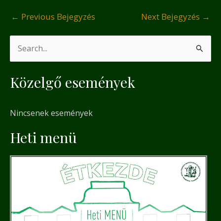
←
Previous Bejegyzés
Next Bejegyzés
→
S
e
Közelgő események
a
r
Nincsenek események
c
h
Heti menü
f
o
r
: