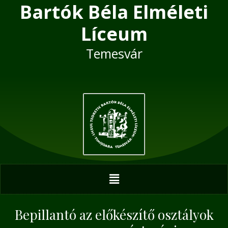
Bartók Béla Elméleti
Skip
Post
to
navigation
Líceum
content
Temesvár
Menu
Bepillantó az előkészítő osztályok