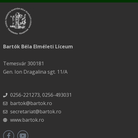
Bartók Béla Elméleti Líceum
Temesvár 300181
Gen. Ion Dragalina sgt. 11/A
0256-221273, 0256-493031
bartok@bartok.ro
secretariat@bartok.ro
www.bartok.ro