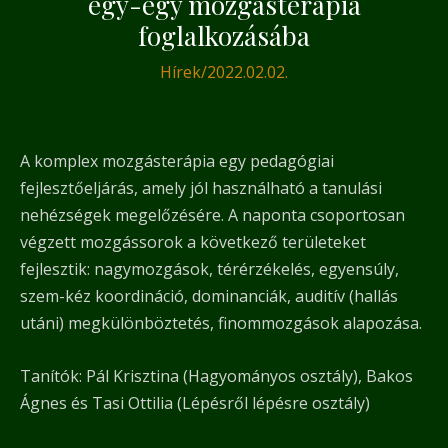
egy-egy mozgásterápia
foglalkozásába
Hírek
/
2022.02.02.
A komplex mozgásterápia egy pedagógiai
fejlesztőeljárás, amely jól használható a tanulási
nehézségek megelőzésére. A naponta csoportosan
végzett mozgássorok a következő területeket
fejlesztik: nagymozgások, térérzékelés, egyensúly,
szem-kéz koordináció, dominanciák, auditív (hallás
utáni) megkülönböztetés, finommozgások alapozása.
Tanítók: Pál Krisztina (Hagyományos osztály), Bakos
Ágnes és Tasi Ottilia (Lépésről lépésre osztály)