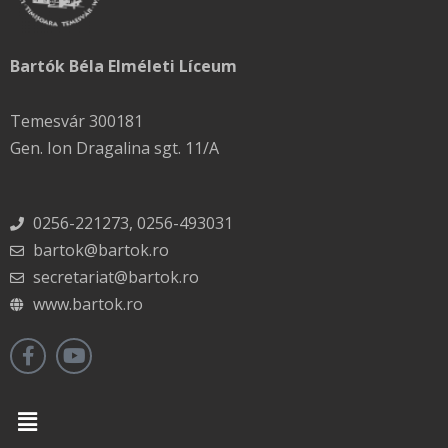
Bartók Béla Elméleti Líceum
Temesvár 300181
Gen. Ion Dragalina sgt. 11/A
0256-221273, 0256-493031
bartok@bartok.ro
secretariat@bartok.ro
www.bartok.ro
Menu