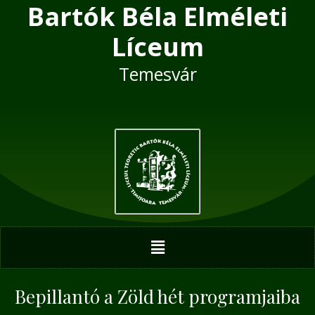
Bartók Béla Elméleti
Skip
Post
to
navigation
Líceum
content
Temesvár
Menu
Bepillantó a Zöld hét programjaiba