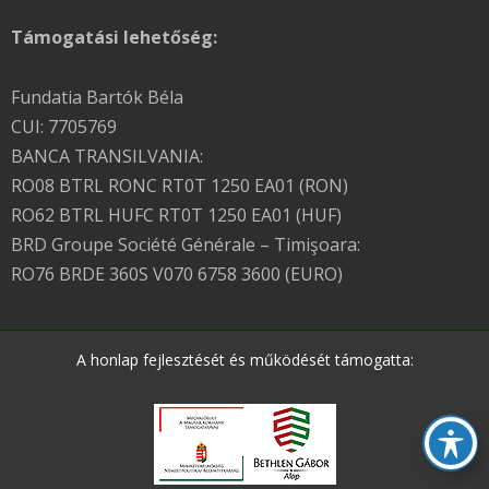
Támogatási lehetőség:
Fundatia Bartók Béla
CUI: 7705769
BANCA TRANSILVANIA:
RO08 BTRL RONC RT0T 1250 EA01 (RON)
RO62 BTRL HUFC RT0T 1250 EA01 (HUF)
BRD Groupe Société Générale – Timişoara:
RO76 BRDE 360S V070 6758 3600 (EURO)
A honlap fejlesztését és működését támogatta: