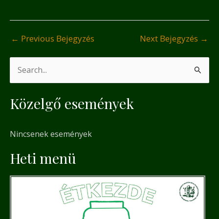
←
Previous Bejegyzés
Next Bejegyzés
→
S
e
Közelgő események
a
r
Nincsenek események
c
h
Heti menü
f
o
r
: