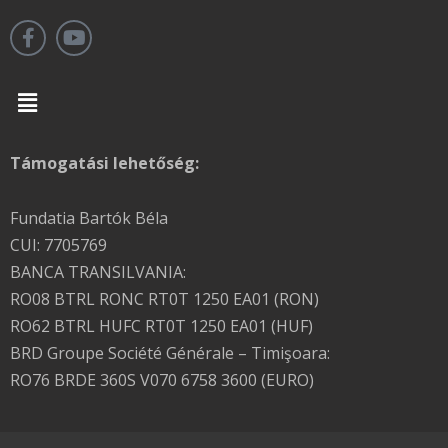
Menu
Támogatási lehetőség:
Fundatia Bartók Béla
CUI: 7705769
BANCA TRANSILVANIA:
RO08 BTRL RONC RT0T 1250 EA01 (RON)
RO62 BTRL HUFC RT0T 1250 EA01 (HUF)
BRD Groupe Société Générale – Timişoara:
RO76 BRDE 360S V070 6758 3600 (EURO)