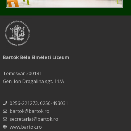
Bartók Béla Elméleti Líceum
Temesvár 300181
Gen. Ion Dragalina sgt. 11/A
0256-221273, 0256-493031
bartok@bartok.ro
secretariat@bartok.ro
www.bartok.ro