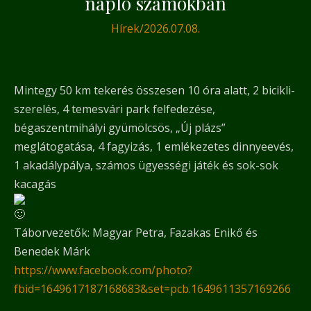
napló számokban
Hírek
/
2026.07.08.
Mintegy 50 km tekerés összesen 10 óra alatt, 2 bicikli-
szerelés, 4 temesvári park felfedezése,
bégaszentmihályi gyümölcsös, „Új plázs”
meglátogatása, 4 fagyizás, 1 emlékezetes dinnyeevés,
1 akadálypálya, számos ügyességi játék és sok-sok
kacagás
Táborvezetők: Magyar Petra, Fazakas Enikő és
Benedek Márk
https://www.facebook.com/photo?
fbid=1649617187168683&set=pcb.1649611357169266