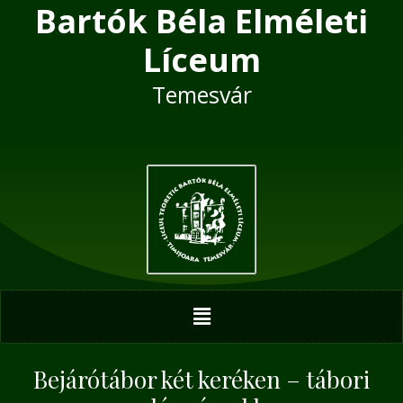
Bartók Béla Elméleti
Skip
Post
to
navigation
Líceum
content
Temesvár
Menu
Bejárótábor két keréken – tábori