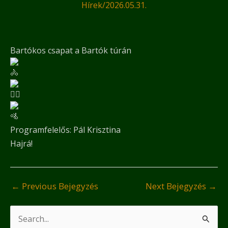
Hírek
/
2026.05.31.
Bartókos csapat a Bartók túrán
Programfelelős: Pál Krisztina
Hajrá!
←
Previous Bejegyzés
Next Bejegyzés
→
S