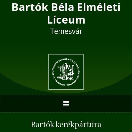
Bartók Béla Elméleti
Skip
Post
to
navigation
Líceum
content
Temesvár
Menu
Bartók kerékpártúra