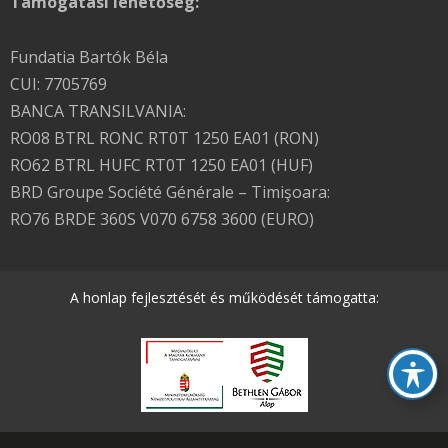
Támogatási lehetőség:
Fundatia Bartók Béla
CUI: 7705769
BANCA TRANSILVANIA:
RO08 BTRL RONC RT0T 1250 EA01 (RON)
RO62 BTRL HUFC RT0T 1250 EA01 (HUF)
BRD Groupe Société Générale – Timişoara:
RO76 BRDE 360S V070 6758 3600 (EURO)
A honlap fejlesztését és működését támogatta: