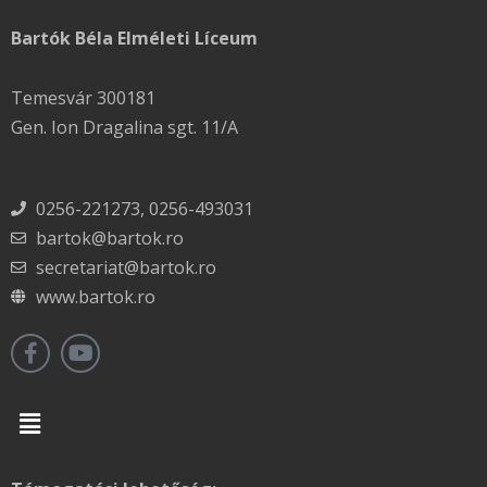
Bartók Béla Elméleti Líceum
Temesvár 300181
Gen. Ion Dragalina sgt. 11/A
0256-221273, 0256-493031
bartok@bartok.ro
secretariat@bartok.ro
www.bartok.ro
Menu