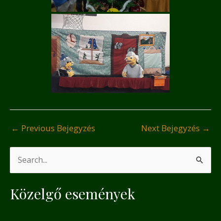
←
Previous Bejegyzés
Next Bejegyzés
→
S
e
Közelgő események
a
r