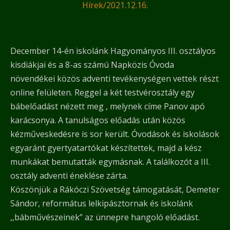
Hírek
/
2021.12.16.
December 14-én iskolánk Hagyományos III. osztályos
kisdiákjai és a 8-as számú Napközis Óvoda
növendékei közös adventi tevékenységen vettek részt
online felületen. Reggel a két testvérosztály egy
bábelőadást nézett meg , melynek címe Panov apó
karácsonya. A tanulságos előadás után közös
kézműveskedésre is sor került. Óvodások és iskolások
egyaránt gyertyatartókat készítettek, majd a kész
munkákat bemutatták egymásnak. A találkozót a III.
osztály adventi éneklése zárta.
Köszönjük a Rákóczi Szövetség támogatását, Demeter
Sándor, református lelkipásztornak és iskolánk
,,bábművészeinek” az ünnepre hangoló előadást.