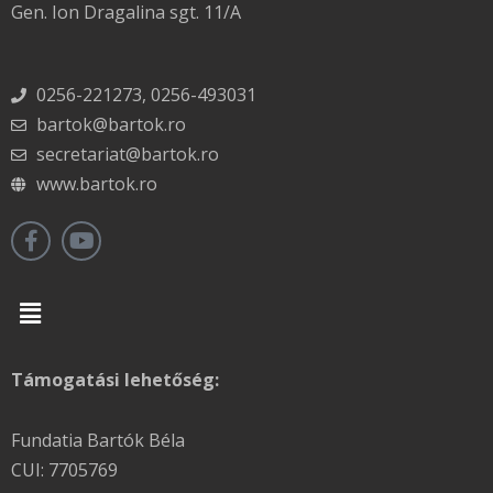
Gen. Ion Dragalina sgt. 11/A
0256-221273, 0256-493031
bartok@bartok.ro
secretariat@bartok.ro
www.bartok.ro
Menu
Támogatási lehetőség:
Fundatia Bartók Béla
CUI: 7705769