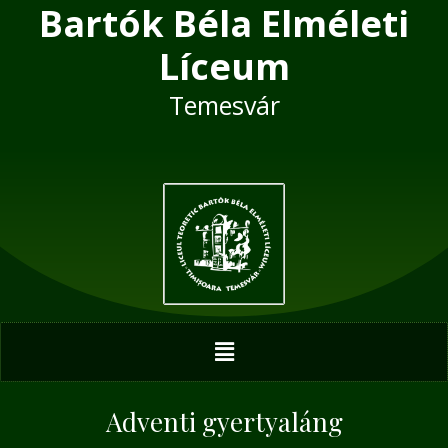
Bartók Béla Elméleti
Skip
Post
to
navigation
Líceum
content
Temesvár
Menu
Adventi gyertyaláng