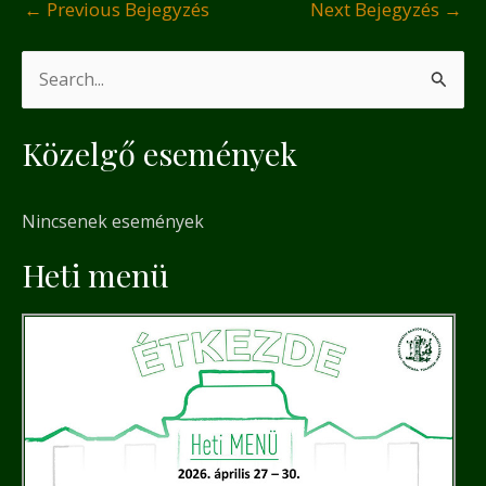
←
Previous Bejegyzés
Next Bejegyzés
→
S
e
Közelgő események
a
r
Nincsenek események
c
h
Heti menü
f
o
r
: