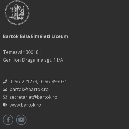
Bartók Béla Elméleti Líceum
Temesvár 300181
Gen. Ion Dragalina sgt. 11/A
0256-221273, 0256-493031
bartok@bartok.ro
secretariat@bartok.ro
www.bartok.ro