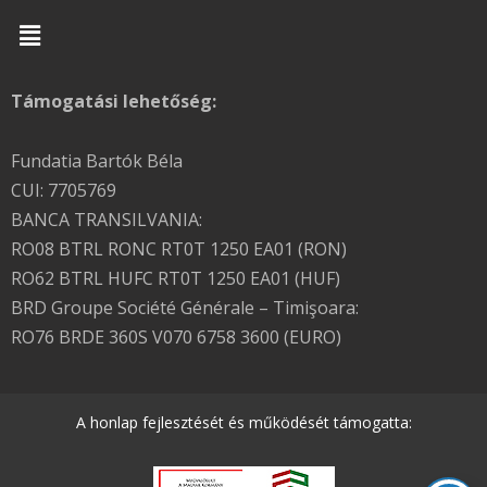
Menu
Támogatási lehetőség:
Fundatia Bartók Béla
CUI: 7705769
BANCA TRANSILVANIA:
RO08 BTRL RONC RT0T 1250 EA01 (RON)
RO62 BTRL HUFC RT0T 1250 EA01 (HUF)
BRD Groupe Société Générale – Timişoara:
RO76 BRDE 360S V070 6758 3600 (EURO)
A honlap fejlesztését és működését támogatta: