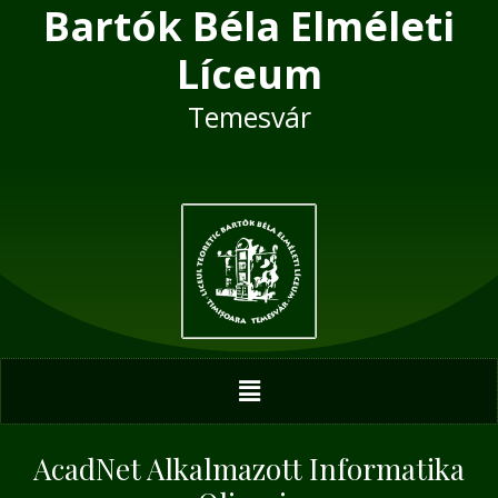
Bartók Béla Elméleti
Skip
Post
to
navigation
Líceum
content
Temesvár
Menu
AcadNet Alkalmazott Informatika