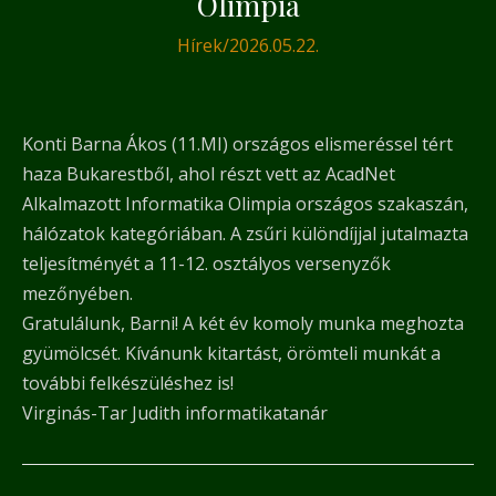
Olimpia
Hírek
/
2026.05.22.
Konti Barna Ákos (11.MI) országos elismeréssel tért
haza Bukarestből, ahol részt vett az AcadNet
Alkalmazott Informatika Olimpia országos szakaszán,
hálózatok kategóriában. A zsűri különdíjjal jutalmazta
teljesítményét a 11-12. osztályos versenyzők
mezőnyében.
Gratulálunk, Barni! A két év komoly munka meghozta
gyümölcsét. Kívánunk kitartást, örömteli munkát a
további felkészüléshez is!
Virginás-Tar Judith informatikatanár