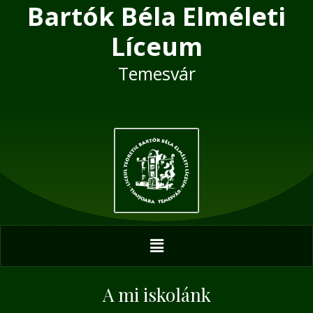
Bartók Béla Elméleti
Skip
Post
to
navigation
Líceum
content
Temesvár
Menu
A mi iskolánk