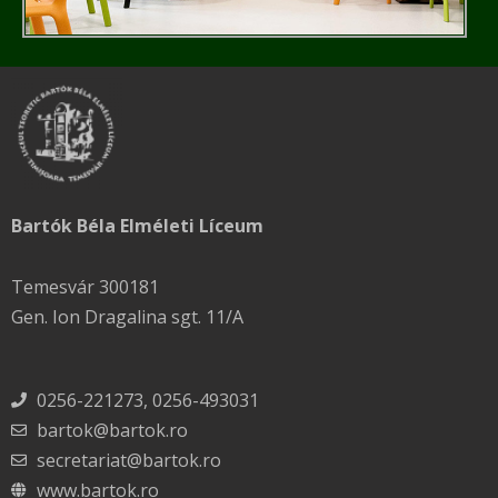
Bartók Béla Elméleti Líceum
Temesvár 300181
Gen. Ion Dragalina sgt. 11/A
0256-221273, 0256-493031
bartok@bartok.ro
secretariat@bartok.ro
www.bartok.ro