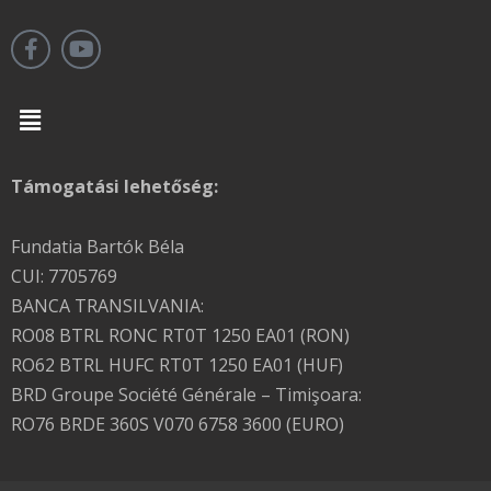
Menu
Támogatási lehetőség:
Fundatia Bartók Béla
CUI: 7705769
BANCA TRANSILVANIA:
RO08 BTRL RONC RT0T 1250 EA01 (RON)
RO62 BTRL HUFC RT0T 1250 EA01 (HUF)
BRD Groupe Société Générale – Timişoara:
RO76 BRDE 360S V070 6758 3600 (EURO)