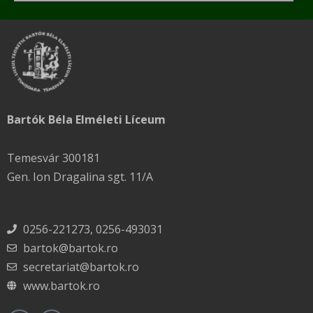
Bartók Béla Elméleti Líceum
Temesvár 300181
Gen. Ion Dragalina sgt. 11/A
0256-221273, 0256-493031
bartok@bartok.ro
secretariat@bartok.ro
www.bartok.ro