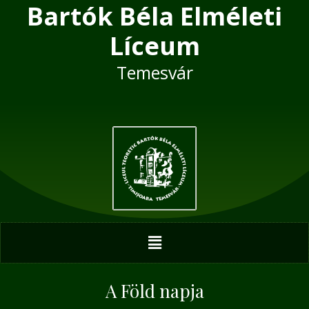
Bartók Béla Elméleti
Skip
Post
to
navigation
Líceum
content
Temesvár
Menu
A Föld napja