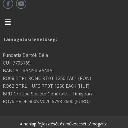
Menu
Támogatási lehetőség:
Fundatia Bartók Béla
CUI: 7705769
BANCA TRANSILVANIA:
RO08 BTRL RONC RT0T 1250 EA01 (RON)
RO62 BTRL HUFC RT0T 1250 EA01 (HUF)
BRD Groupe Société Générale – Timişoara:
RO76 BRDE 360S V070 6758 3600 (EURO)
A honlap fejlesztését és működését támogatta: