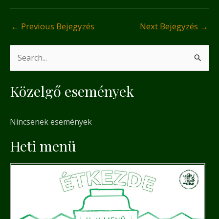
←
Previous Bejegyzés
Next Bejegyzés
→
S
e
Közelgő események
a
r
Nincsenek események
c
h
Heti menü
f
o
r
: