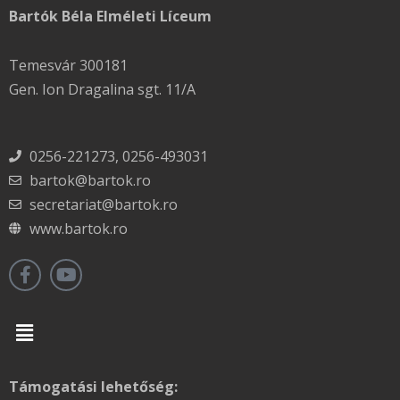
Bartók Béla Elméleti Líceum
Temesvár 300181
Gen. Ion Dragalina sgt. 11/A
0256-221273, 0256-493031
bartok@bartok.ro
secretariat@bartok.ro
www.bartok.ro
Menu
Támogatási lehetőség: