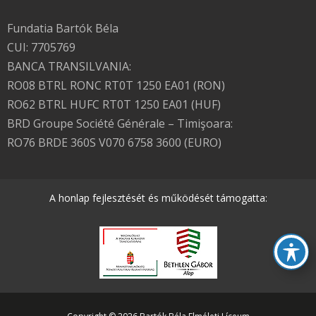
Fundatia Bartók Béla
CUI: 7705769
BANCA TRANSILVANIA:
RO08 BTRL RONC RT0T 1250 EA01 (RON)
RO62 BTRL HUFC RT0T 1250 EA01 (HUF)
BRD Groupe Société Générale – Timişoara:
RO76 BRDE 360S V070 6758 3600 (EURO)
A honlap fejlesztését és működését támogatta: