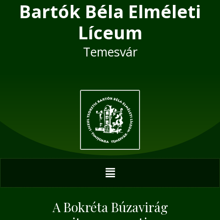
Bartók Béla Elméleti
Skip
Post
to
navigation
Líceum
content
Temesvár
Menu
A Bokréta Búzavirág