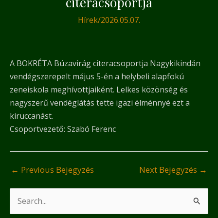
citeracsoportja
Hírek
/
2026.05.07.
A BOKRÉTA Búzavirág citeracsoportja Nagykikindán
vendégszerepelt május 5-én a helybeli alapfokú
zeneiskola meghívottjaiként. Lelkes közönség és
nagyszerű vendéglátás tette igazi élménnyé ezt a
kiruccanást.
Csoportvezető: Szabó Ferenc
←
Previous Bejegyzés
Next Bejegyzés
→
S