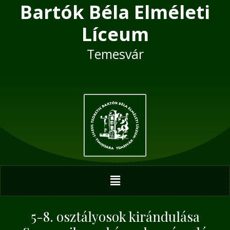
Bartók Béla Elméleti
Skip
Post
to
navigation
Líceum
content
Temesvár
Menu
5-8. osztályosok kirándulása