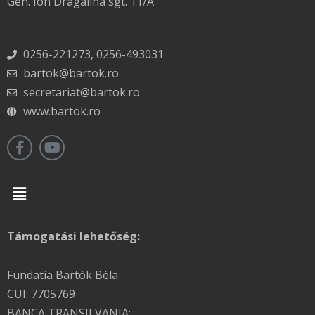
Gen. Ion Dragalina sgt. 11/A
0256-221273, 0256-493031
bartok@bartok.ro
secretariat@bartok.ro
www.bartok.ro
Menu
Támogatási lehetőség:
Fundatia Bartók Béla
CUI: 7705769
BANCA TRANSILVANIA: