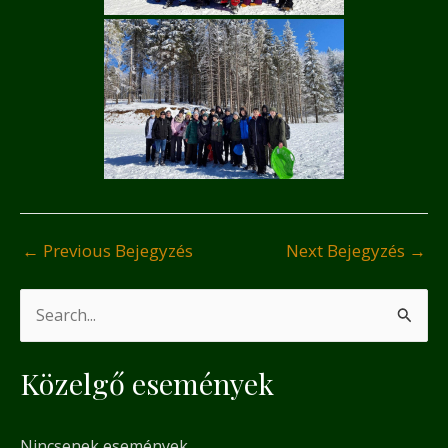
←
Previous Bejegyzés
Next Bejegyzés
→
S
e
Közelgő események
a
r
Nincsenek események
c