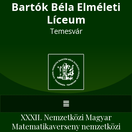
Bartók Béla Elméleti
Skip
Post
to
navigation
Líceum
content
Temesvár
Menu
XXXII. Nemzetközi Magyar
Matematikaverseny nemzetközi