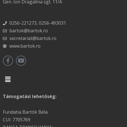
Gen. Ion Dragalina sgt. 11/A
0256-221273, 0256-493031
bartok@bartok.ro
secretariat@bartok.ro
www.bartok.ro
Menu
Támogatási lehetőség:
Fundatia Bartók Béla
CUI: 7705769