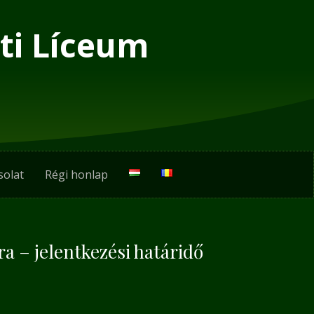
ti Líceum
solat
Régi honlap
a – jelentkezési határidő