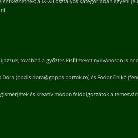
elentkezhetnek; a IX-XII osztályos kategóriában egyéni je
ni.
azzuk, továbbá a győztes kisfilmeket nyilvánosan is be
 Dóra (bodis.dora@gapps.bartok.ro) és Fodor Enikő (fen
gismerjétek és kreatív módon feldolgozzátok a temesvár