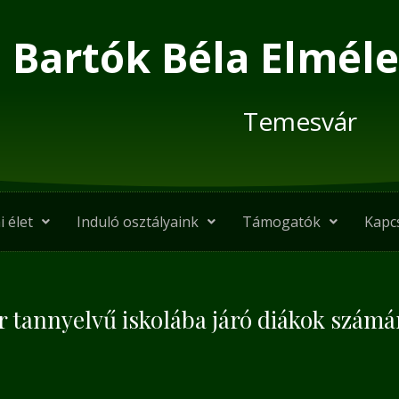
Bartók Béla Elméle
Temesvár
i élet
Induló osztályaink
Támogatók
Kapc
 tannyelvű iskolába járó diákok számár