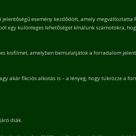
jelentőségű esemény kezdődött, amely megváltoztatta Ro
ól egy különleges lehetőséget kínálunk számotokra, hogy 
s kisfilmet, amelyben bemutatjátok a forradalom jelentős
gy akár fikciós alkotás is – a lényeg, hogy tükrözze a fo
áró diák.