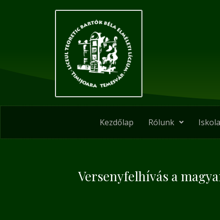
Skip
Post
to
navigation
content
Kezdőlap
Rólunk
Iskola
Versenyfelhívás a magyar