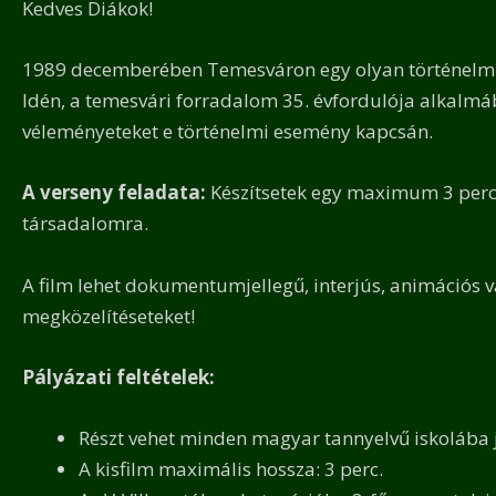
Kedves Diákok!
1989 decemberében Temesváron egy olyan történelmi 
Idén, a temesvári forradalom 35. évfordulója alkalmáb
véleményeteket e történelmi esemény kapcsán.
A verseny feladata:
Készítsetek egy maximum 3 perce
társadalomra.
A film lehet dokumentumjellegű, interjús, animációs va
megközelítéseteket!
Pályázati feltételek:
Részt vehet minden magyar tannyelvű iskolába j
A kisfilm maximális hossza: 3 perc.