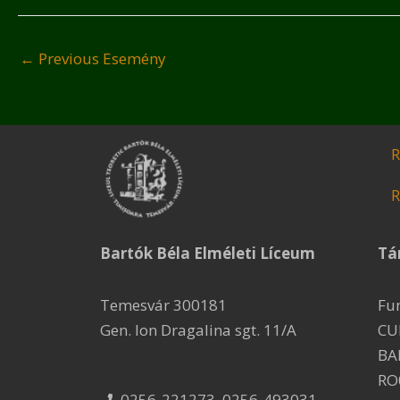
←
Previous Esemény
R
R
Bartók Béla Elméleti Líceum
Tá
Temesvár 300181
Fu
Gen. Ion Dragalina sgt. 11/A
CU
BA
RO
0256-221273, 0256-493031