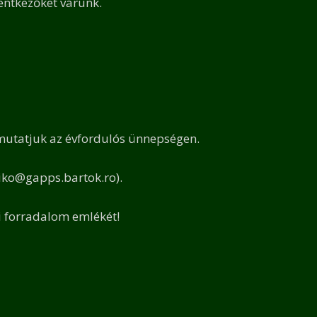
lentkezőket várunk.
mutatjuk az évfordulós ünnepségen.
iko@gapps.bartok.ro).
i forradalom emlékét!