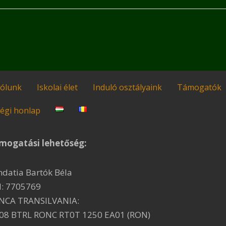
ólunk
Iskolai élet
Induló osztályaink
Támogatók
égi honlap
mogatási lehetőség:
ndatia Bartók Béla
I: 7705769
NCA TRANSILVANIA:
08 BTRL RONC RT0T 1250 EA01 (RON)