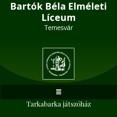
Bartók Béla Elméleti
Skip
Post
to
navigation
Líceum
content
Temesvár
Menu
Tarkabarka játszóház