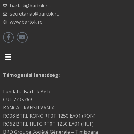
bartok@bartok.ro
secretariat@bartok.ro
www.bartok.ro
Menu
Támogatási lehetőség:
Fundatia Bartók Béla
CUI: 7705769
BANCA TRANSILVANIA:
RO08 BTRL RONC RT0T 1250 EA01 (RON)
RO62 BTRL HUFC RT0T 1250 EA01 (HUF)
BRD Groupe Société Générale – Timişoara: