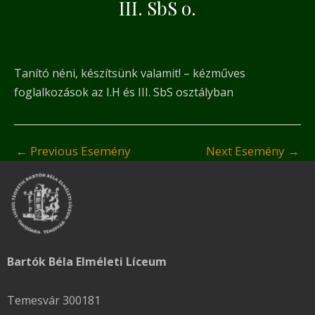
III. SbS o.
Tanító néni, készítsünk valamit! – kézműves
foglalkozások az I.H és III. SbS osztályban
←
Previous Esemény
Next Esemény
→
Bartók Béla Elméleti Líceum
Temesvár 300181