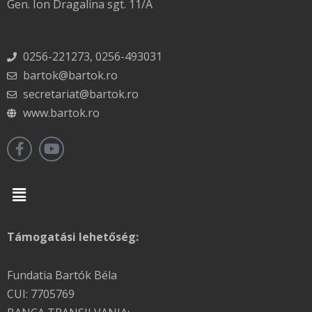
Gen. Ion Dragalina sgt. 11/A
0256-221273, 0256-493031
bartok@bartok.ro
secretariat@bartok.ro
www.bartok.ro
Menu
Támogatási lehetőség:
Fundatia Bartók Béla
CUI: 7705769