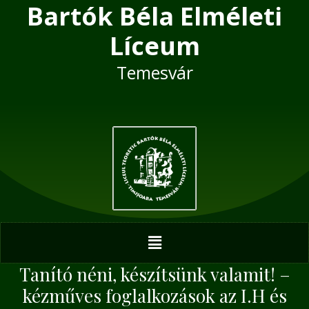
Bartók Béla Elméleti
Skip
Post
to
navigation
Líceum
content
Temesvár
Menu
Tanító néni, készítsünk valamit! –
kézműves foglalkozások az I.H és