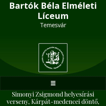
Bartók Béla Elméleti
Skip
Post
to
navigation
Líceum
content
Temesvár
Menu
Simonyi Zsigmond helyesírási
verseny, Kárpát-medencei döntő,