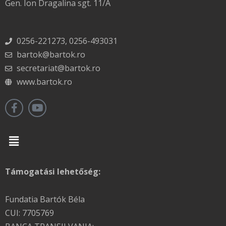
Gen. Ion Dragalina sgt. 11/A
0256-221273, 0256-493031
bartok@bartok.ro
secretariat@bartok.ro
www.bartok.ro
Menu
Támogatási lehetőség:
Fundatia Bartók Béla
CUI: 7705769