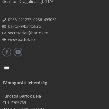
Gen. Ion Dragalina sgt. 11/A
0256-221273, 0256-493031
bartok@bartok.ro
secretariat@bartok.ro
www.bartok.ro
Menu
Támogatási lehetőség:
Fundatia Bartók Béla
CUI: 7705769