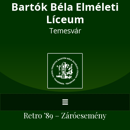
Bartók Béla Elméleti
Skip
Post
to
navigation
Líceum
content
Temesvár
Menu
Retro ’89 – Záróesemény