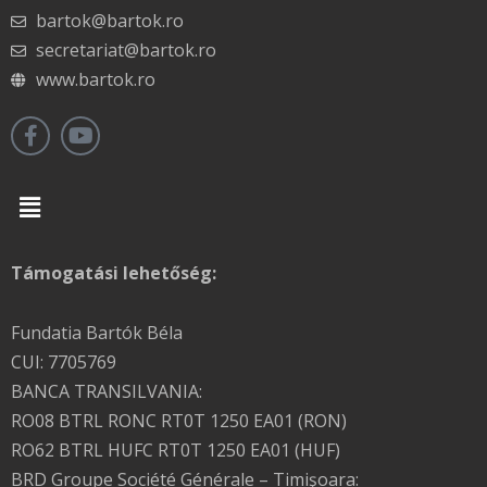
bartok@bartok.ro
secretariat@bartok.ro
www.bartok.ro
Menu
Támogatási lehetőség:
Fundatia Bartók Béla
CUI: 7705769
BANCA TRANSILVANIA:
RO08 BTRL RONC RT0T 1250 EA01 (RON)
RO62 BTRL HUFC RT0T 1250 EA01 (HUF)
BRD Groupe Société Générale – Timişoara: