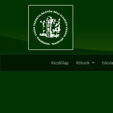
Skip
Post
to
navigation
content
Kezdőlap
Rólunk
Iskola