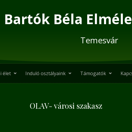
Bartók Béla Elméle
Temesvár
i élet
Induló osztályaink
Támogatók
Kapc
OLAV- városi szakasz