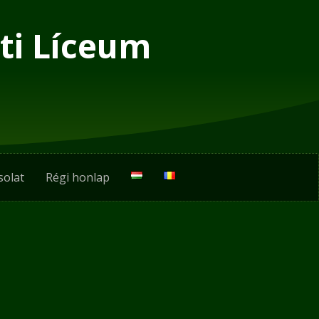
ti Líceum
solat
Régi honlap