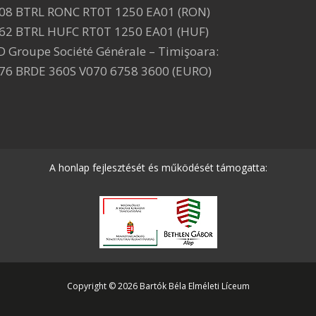
08 BTRL RONC RT0T 1250 EA01 (RON)
62 BTRL HUFC RT0T 1250 EA01 (HUF)
D Groupe Société Générale – Timişoara:
76 BRDE 360S V070 6758 3600 (EURO)
A honlap fejlesztését és működését támogatta:
Copyright © 2026 Bartók Béla Elméleti Líceum