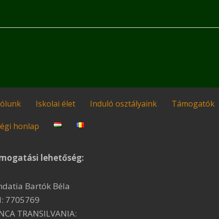
ólunk
Iskolai élet
Induló osztályaink
Támogatók
égi honlap
mogatási lehetőség:
ndatia Bartók Béla
I: 7705769
NCA TRANSILVANIA: