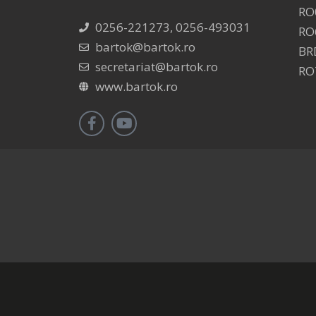
RO
0256-221273, 0256-493031
RO
bartok@bartok.ro
BR
secretariat@bartok.ro
RO
www.bartok.ro