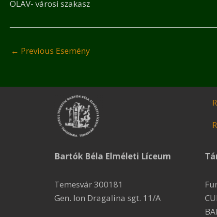
OLAV- városi szakasz
←
Previous Esemény
R
R
Bartók Béla Elméleti Líceum
Tá
Temesvár 300181
Fu
Gen. Ion Dragalina sgt. 11/A
CU
BA