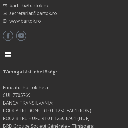
bartok@bartok.ro
secretariat@bartok.ro
www.bartok.ro
Menu
Támogatási lehetőség:
Fundatia Bartók Béla
CUI: 7705769
BANCA TRANSILVANIA:
RO08 BTRL RONC RT0T 1250 EA01 (RON)
RO62 BTRL HUFC RT0T 1250 EA01 (HUF)
BRD Groupe Société Générale – Timişoara: