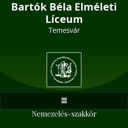
Bartók Béla Elméleti
Skip
Post
to
navigation
Líceum
content
Temesvár
Menu
Nemezelés-szakkör