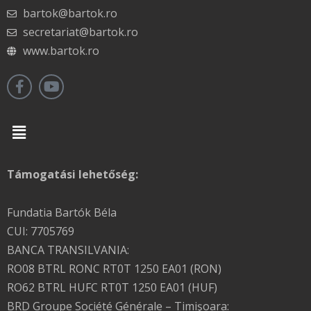
bartok@bartok.ro
secretariat@bartok.ro
www.bartok.ro
Menu
Támogatási lehetőség:
Fundatia Bartók Béla
CUI: 7705769
BANCA TRANSILVANIA:
RO08 BTRL RONC RT0T 1250 EA01 (RON)
RO62 BTRL HUFC RT0T 1250 EA01 (HUF)
BRD Groupe Société Générale – Timişoara: