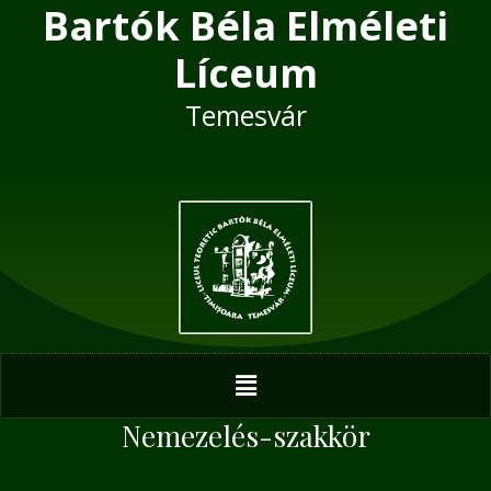
Bartók Béla Elméleti
Skip
Post
to
navigation
Líceum
content
Temesvár
Menu
Nemezelés-szakkör