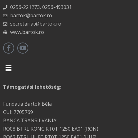
0256-221273, 0256-493031
bartok@bartok.ro
secretariat@bartok.ro
www.bartok.ro
Menu
Támogatási lehetőség:
Fundatia Bartók Béla
CUI: 7705769
BANCA TRANSILVANIA:
RO08 BTRL RONC RT0T 1250 EA01 (RON)
RO62 BTRL HUFC RT0T 1250 EA01 (HUF)