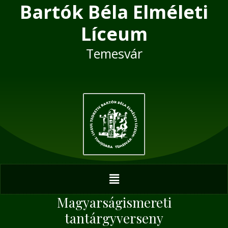
Bartók Béla Elméleti
Skip
Post
to
navigation
Líceum
content
Temesvár
Menu
Magyarságismereti
tantárgyverseny