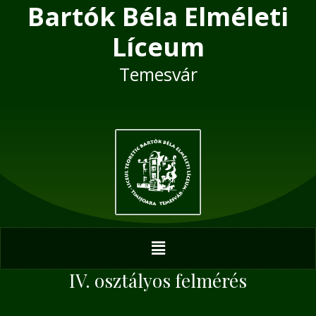
Bartók Béla Elméleti
Skip
Post
to
navigation
Líceum
content
Temesvár
Menu
IV. osztályos felmérés