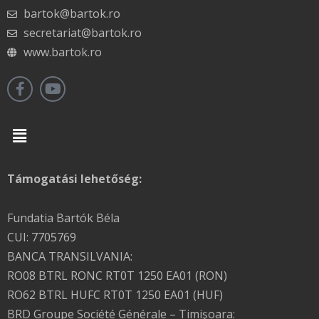
bartok@bartok.ro
secretariat@bartok.ro
www.bartok.ro
Menu
Támogatási lehetőség:
Fundatia Bartók Béla
CUI: 7705769
BANCA TRANSILVANIA:
RO08 BTRL RONC RT0T 1250 EA01 (RON)
RO62 BTRL HUFC RT0T 1250 EA01 (HUF)
BRD Groupe Société Générale – Timişoara: