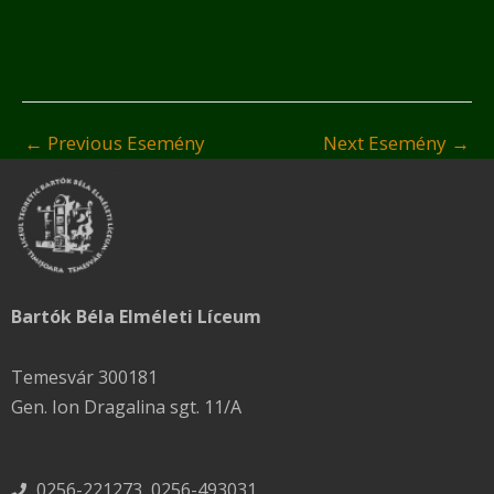
←
Previous Esemény
Next Esemény
→
Bartók Béla Elméleti Líceum
Temesvár 300181
Gen. Ion Dragalina sgt. 11/A
0256-221273, 0256-493031