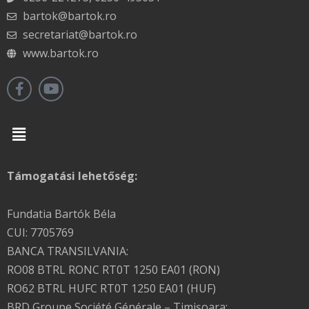
bartok@bartok.ro
secretariat@bartok.ro
www.bartok.ro
Menu
Támogatási lehetőség:
Fundatia Bartók Béla
CUI: 7705769
BANCA TRANSILVANIA:
RO08 BTRL RONC RT0T 1250 EA01 (RON)
RO62 BTRL HUFC RT0T 1250 EA01 (HUF)
BRD Groupe Société Générale – Timişoara: