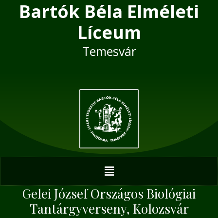
Bartók Béla Elméleti
Skip
Post
to
navigation
Líceum
content
Temesvár
Menu
Gelei József Országos Biológiai
Tantárgyverseny, Kolozsvár