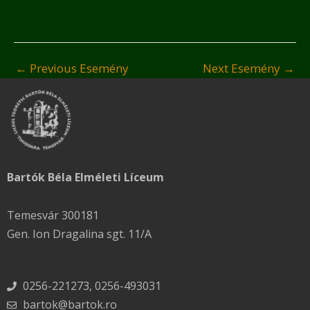
←
Previous Esemény
Next Esemény
→
Bartók Béla Elméleti Líceum
Temesvár 300181
Gen. Ion Dragalina sgt. 11/A
0256-221273, 0256-493031
bartok@bartok.ro