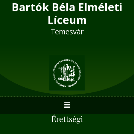
Bartók Béla Elméleti
Skip
Post
to
navigation
Líceum
content
Temesvár
Menu
Érettségi