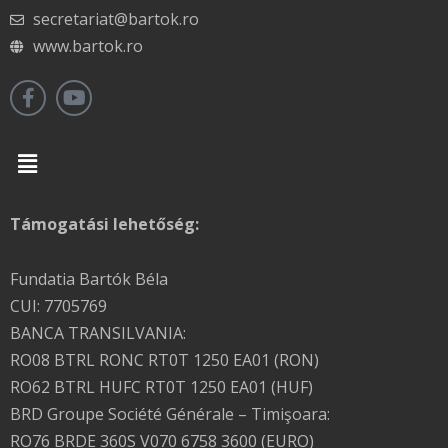
secretariat@bartok.ro
www.bartok.ro
Menu
Támogatási lehetőség:
Fundatia Bartók Béla
CUI: 7705769
BANCA TRANSILVANIA:
RO08 BTRL RONC RT0T 1250 EA01 (RON)
RO62 BTRL HUFC RT0T 1250 EA01 (HUF)
BRD Groupe Société Générale – Timişoara:
RO76 BRDE 360S V070 6758 3600 (EURO)