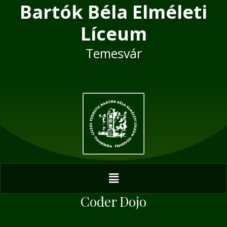
Bartók Béla Elméleti
Skip
Post
to
navigation
Líceum
content
Temesvár
Menu
Coder Dojo