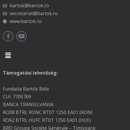
bartok@bartok.ro
secretariat@bartok.ro
www.bartok.ro
Menu
Támogatási lehetőség:
Fundatia Bartók Béla
CUI: 7705769
BANCA TRANSILVANIA:
RO08 BTRL RONC RT0T 1250 EA01 (RON)
RO62 BTRL HUFC RT0T 1250 EA01 (HUF)
BRD Groupe Société Générale – Timişoara: