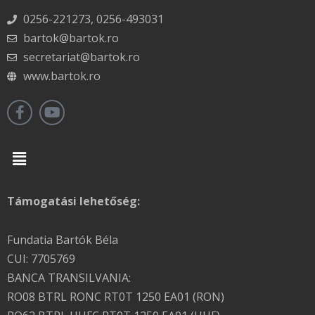
0256-221273, 0256-493031
bartok@bartok.ro
secretariat@bartok.ro
www.bartok.ro
Menu
Támogatási lehetőség:
Fundatia Bartók Béla
CUI: 7705769
BANCA TRANSILVANIA:
RO08 BTRL RONC RT0T 1250 EA01 (RON)