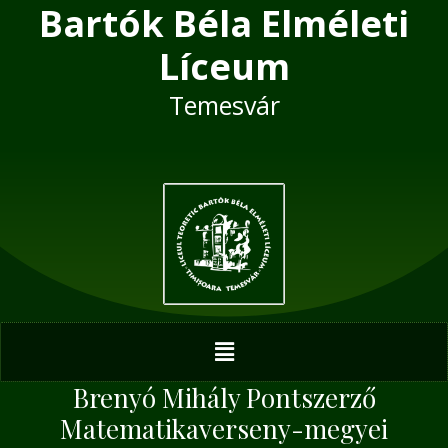
Bartók Béla Elméleti
Skip
Post
to
navigation
Líceum
content
Temesvár
Menu
Brenyó Mihály Pontszerző
Matematikaverseny-megyei