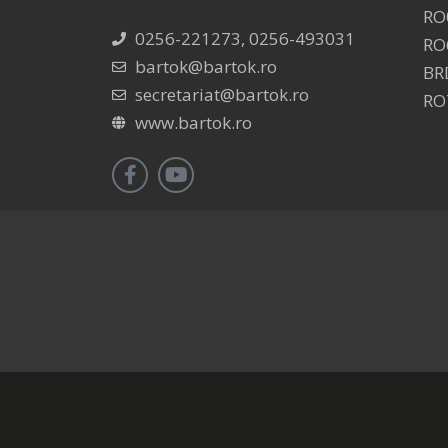
RO
0256-221273, 0256-493031
RO
bartok@bartok.ro
BR
secretariat@bartok.ro
RO
www.bartok.ro