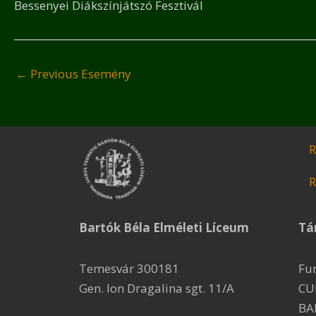
Bessenyei Diákszínjátszó Fesztivál
←
Previous Esemény
R
R
Bartók Béla Elméleti Líceum
Tá
Temesvár 300181
Fu
Gen. Ion Dragalina sgt. 11/A
CU
BA