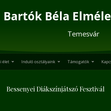
Bartók Béla Elméle
Temesvár
i élet
Induló osztályaink
Támogatók
Kapc
Bessenyei Diákszínjátszó Fesztivál