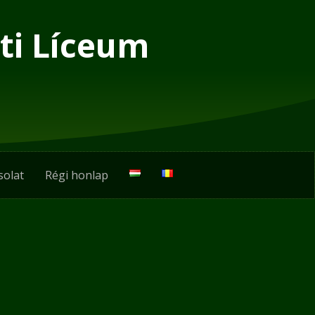
ti Líceum
solat
Régi honlap