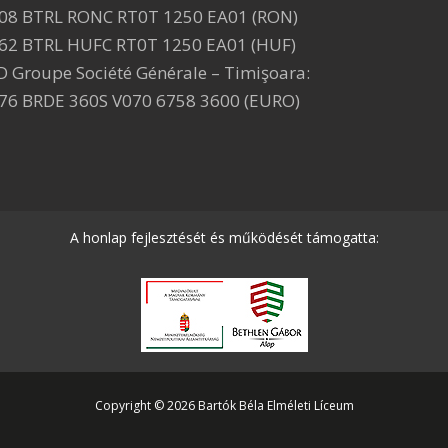
08 BTRL RONC RT0T 1250 EA01 (RON)
62 BTRL HUFC RT0T 1250 EA01 (HUF)
D Groupe Société Générale – Timişoara:
76 BRDE 360S V070 6758 3600 (EURO)
A honlap fejlesztését és működését támogatta:
Copyright © 2026 Bartók Béla Elméleti Líceum