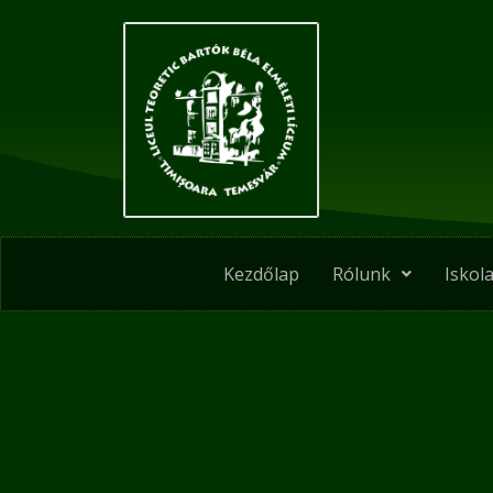
Skip
Post
to
navigation
content
Kezdőlap
Rólunk
Iskola