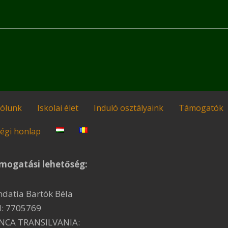
ólunk
Iskolai élet
Induló osztályaink
Támogatók
égi honlap
mogatási lehetőség:
ndatia Bartók Béla
I: 7705769
NCA TRANSILVANIA: