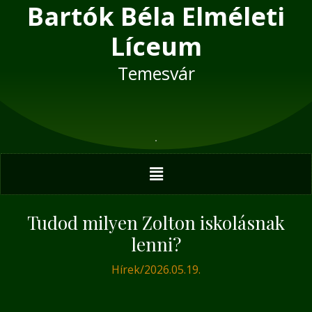
Bartók Béla Elméleti
Skip
Post
to
navigation
Líceum
content
Temesvár
Menu
Tudod milyen Zolton iskolásnak
lenni?
Hírek
/
2026.05.19.