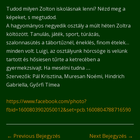
Tudod milyen Zolton iskolásnak lenni? Nézd meg a
képeket, s megtudod.
A hagyományos negyedik osztály a múlt héten Zoltra
költözött. Tanulás, játék, sport, túrázás,
szalonnasütés a tábortűznél, éneklés, finom ételek…
minden volt. Luigi, az osztályunk hörcsöge is velünk
tartott és hősiesen tűrte a ketrecében a
gyermekzsivajt. Ha mesélni tudna ….
Szervezők: Pál Krisztina, Muresan Noémi, Hindrich
Gabriella, Győrfi Tímea
https://www.facebook.com/photo?
fbid=1600803902050012&set=pcb.1600804788716590
←
Previous Bejegyzés
Next Bejegyzés
→