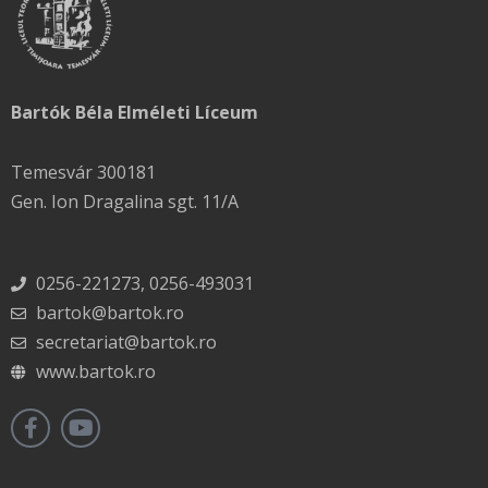
Bartók Béla Elméleti Líceum
Temesvár 300181
Gen. Ion Dragalina sgt. 11/A
0256-221273, 0256-493031
bartok@bartok.ro
secretariat@bartok.ro
www.bartok.ro