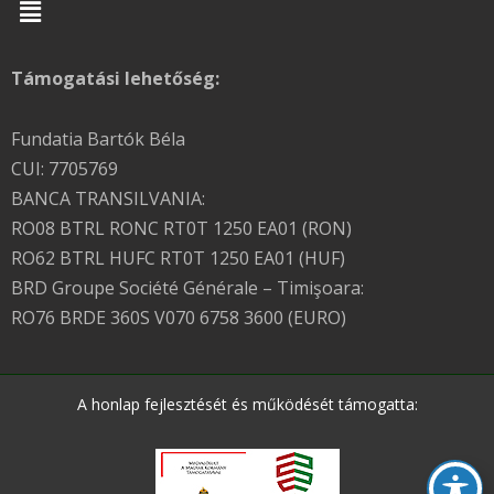
Menu
Támogatási lehetőség:
Fundatia Bartók Béla
CUI: 7705769
BANCA TRANSILVANIA:
RO08 BTRL RONC RT0T 1250 EA01 (RON)
RO62 BTRL HUFC RT0T 1250 EA01 (HUF)
BRD Groupe Société Générale – Timişoara:
RO76 BRDE 360S V070 6758 3600 (EURO)
A honlap fejlesztését és működését támogatta: