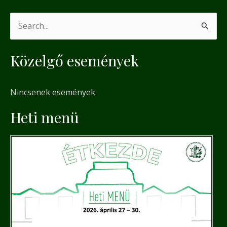
S
e
Közelgő események
a
r
Nincsenek események
c
h
Heti menü
f
o
r
: