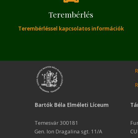
Terembérlés
Terembérléssel kapcsolatos információk
R
R
Bartók Béla Elméleti Líceum
Tá
Temesvár 300181
Fu
Gen. Ion Dragalina sgt. 11/A
CU