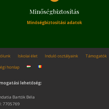
Minőségbiztosítás
Minőségbiztosítási adatok
ólunk
Iskolai élet
Induló osztályaink
Támogatók
égi honlap
mogatási lehetőség:
ndatia Bartók Béla
I: 7705769