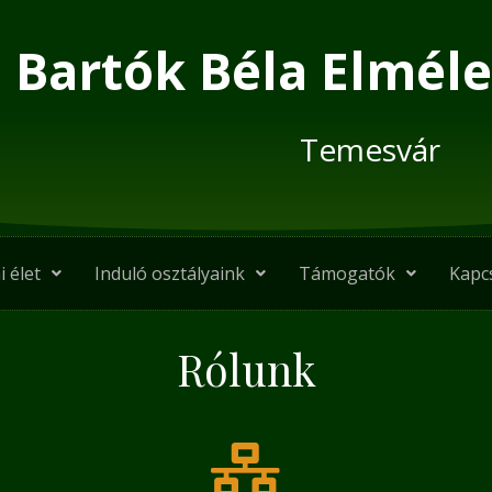
Bartók Béla Elméle
Temesvár
i élet
Induló osztályaink
Támogatók
Kapc
Rólunk