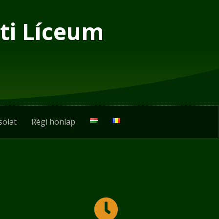
ti Líceum
solat
Régi honlap