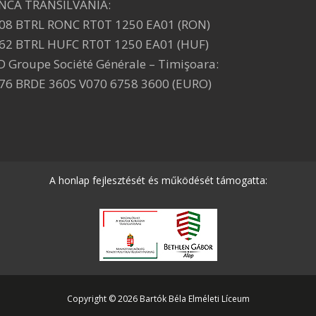
NCA TRANSILVANIA:
08 BTRL RONC RT0T 1250 EA01 (RON)
62 BTRL HUFC RT0T 1250 EA01 (HUF)
D Groupe Société Générale – Timişoara:
76 BRDE 360S V070 6758 3600 (EURO)
A honlap fejlesztését és működését támogatta:
Copyright © 2026 Bartók Béla Elméleti Líceum