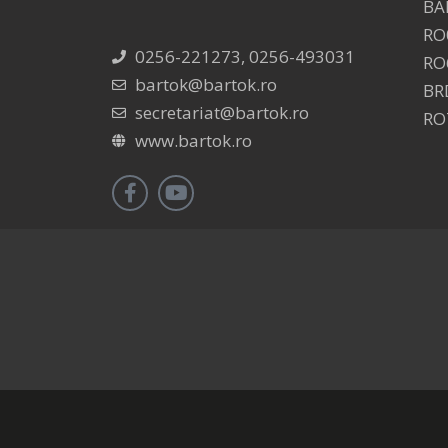
BA
RO
0256-221273, 0256-493031
RO
bartok@bartok.ro
BR
secretariat@bartok.ro
RO
www.bartok.ro