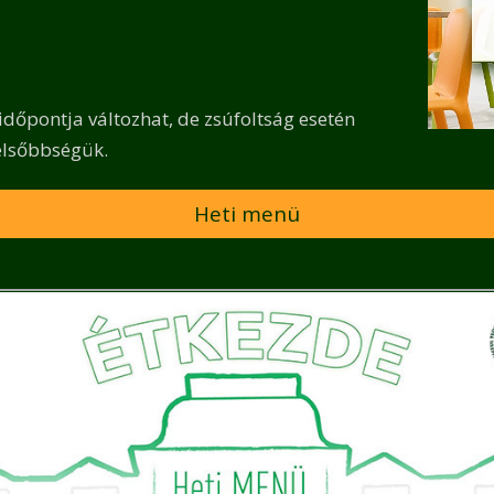
dőpontja változhat, de zsúfoltság esetén
 elsőbbségük.
Heti menü