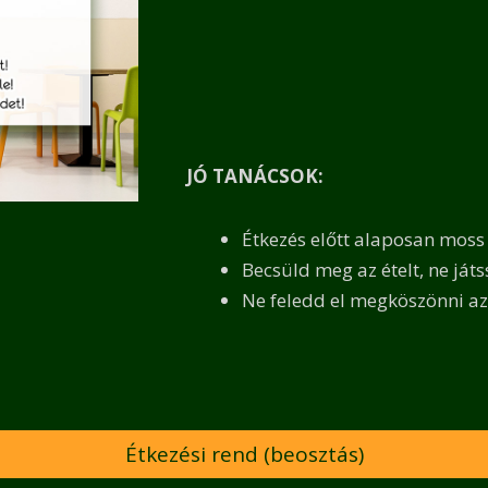
JÓ TANÁCSOK:
Étkezés előtt alaposan moss 
Becsüld meg az ételt, ne játss
Ne feledd el megköszönni az
Étkezési rend (beosztás)