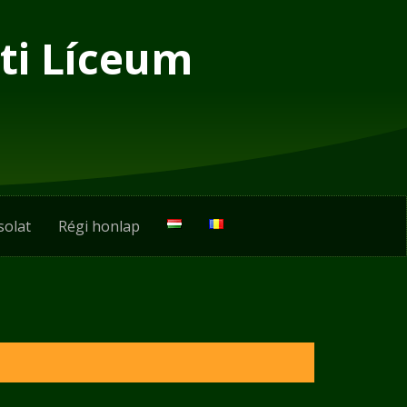
ti Líceum
solat
Régi honlap