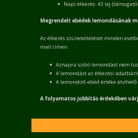
Napi étkezés: 43 lej (támogat
Megrendelt ebédek lemondásának m
Az étkezés szüneteltetését minden esetb
mail címen.
Aznapra szóló lemondást nem tud
A lemondást az étkezési adatbázis
A lemondott ebéd értéke átvihető
A folyamatos jobbítás érdekében várj