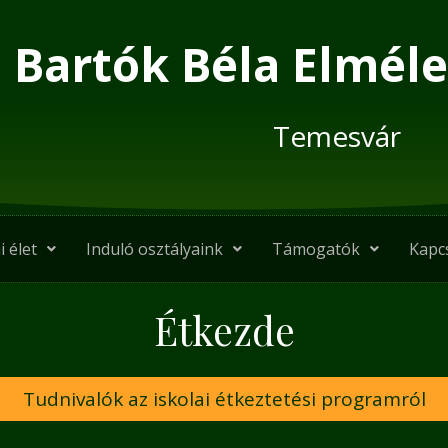
Bartók Béla Elméle
Temesvár
i élet
Induló osztályaink
Támogatók
Kapc
Étkezde
Tudnivalók az iskolai étkeztetési programról