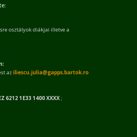
te:
e osztályok diákjai illetve a
n:
ést az
iliescu.julia@gapps.bartok.ro
Z 6212 1E33 1400 XXXX
;