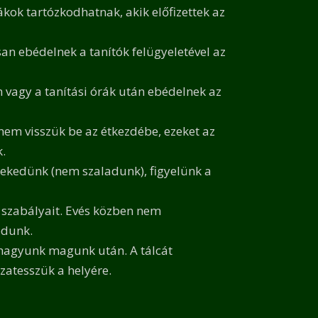
kok tartózkodhatnak, akik előfizettek az
an ebédelnek a tanítók felügyeletével az
vagy a tanítási órák után ebédelnek az
em visszük be az étkezdébe, ezeket az
.
ekedünk (nem szaladunk), figyelünk a
s szabályait. Evés közben nem
odunk.
 hagyunk magunk után. A tálcát
szatesszük a helyére.