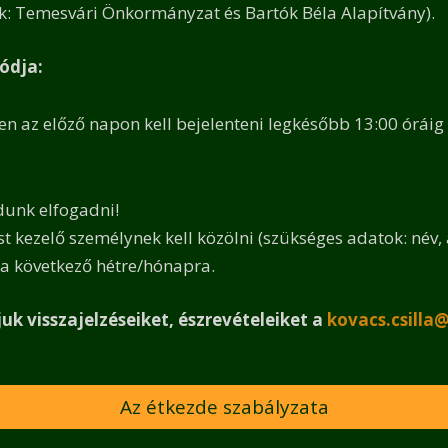
ók: Temesvári Önkormányzat és Bartók Béla Alapítvány).
ódja:
en az előző napon kell bejelenteni legkésőbb 13:00 órái
unk elfogadni!
t kezelő személynek kell közölni (szükséges adatok: név
 a következő hétre/hónapra.
uk visszajelzéseiket, észrevételeiket a
kovacs.csilla
Az étkezde szabályzata