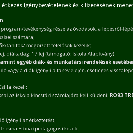
 étkezés igénybevételének és kifizetésének mene
en
i program/tevékenység része az óvodások, a lépésről-lépésr
zisei számára;
ők/tanítók/ megbízott felelősök kezelik;
j, diákadag: 17 lej (támogató: Iskola Alapítvány).
alamint egyéb diák- és munkatársi rendelések esetébe
ő vagy a diák igényli a tanév elején, esetleges visszalép
illa kezeli;
ssal az iskola kincstári számlájára kell küldeni:
RO93 TRE
 igényli az étkeztetést;
trosina Edina (pedagógus) kezeli;