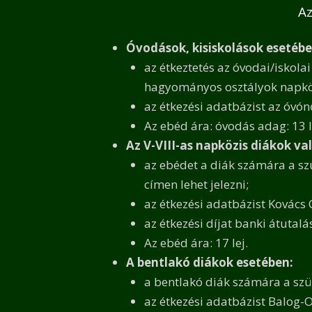
Az
Óvodások, kisiskolások esetéb
az étkeztetés az óvodai/iskola
hagyományos osztályok napkö
az étkezési adatbázist az óvón
Az ebéd ára: óvodás adag: 13 le
Az V-VIII-as napközis diákok v
az ebédet a diák számára a szül
címen lehet jelezni;
az étkezési adatbázist Kovács Cs
az étkezési díjat banki átutalá
Az ebéd ára: 17 lej.
A bentlakó diákok esetében:
a bentlakó diák számára a szülő
az étkezési adatbázist Balog-O