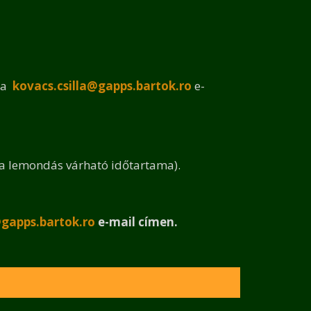
g a
kovacs.csilla@gapps.bartok.ro
e-
, a lemondás várható időtartama).
@gapps.bartok.ro
e-mail címen.