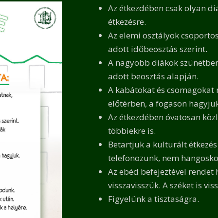
Az étkezdében csak olyan diá
étkezésre.
Az elemi osztályok csoportos
adott időbeosztás szerint.
A nagyobb diákok szünetben 
adott beosztás alapján.
A kabátokat és csomagokat n
előtérben, a fogason hagyjuk
Az étkezdében óvatosan közl
többiekre is.
Betartjuk a kulturált étkezé
telefonozunk, nem hangosk
Az ebéd befejeztével rendet
visszavisszük. A széket is vis
Figyelünk a tisztaságra.