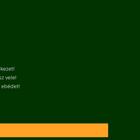
kezet!
z vele!
 ebédet!