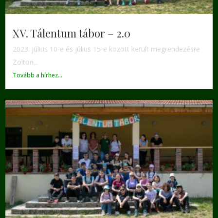
XV. Tálentum tábor – 2.0
2023. július 10-e és július 15-e között került megrendezésre
Zolton...
Tovább a hírhez...