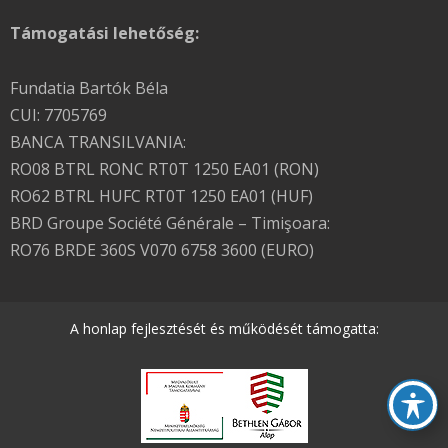
Támogatási lehetőség:
Fundatia Bartók Béla
CUI: 7705769
BANCA TRANSILVANIA:
RO08 BTRL RONC RT0T 1250 EA01 (RON)
RO62 BTRL HUFC RT0T 1250 EA01 (HUF)
BRD Groupe Société Générale – Timişoara:
RO76 BRDE 360S V070 6758 3600 (EURO)
A honlap fejlesztését és működését támogatta: