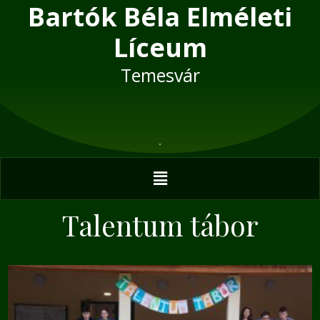
Bartók Béla Elméleti
Skip
to
Líceum
content
Temesvár
Menu
Talentum tábor