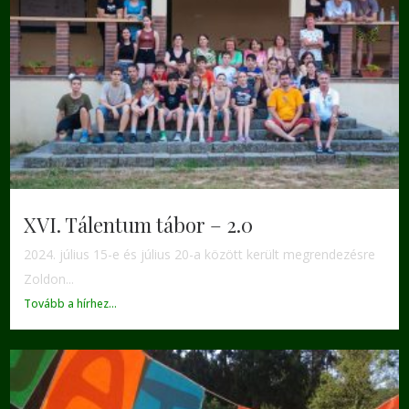
XVI. Tálentum tábor – 2.0
2024. július 15-e és július 20-a között került megrendezésre
Zoldon...
Tovább a hírhez...