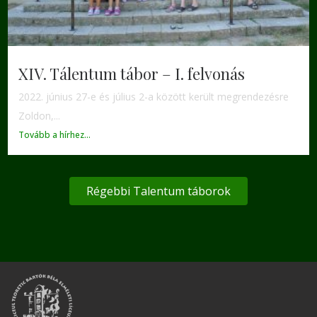
XIV. Tálentum tábor – I. felvonás
2022. június 27-e és július 2-a között került megrendezésre
Zoldon,...
Tovább a hírhez...
Régebbi Talentum táborok