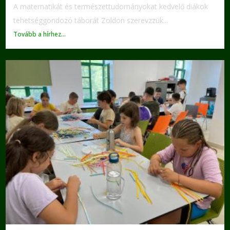
A matematikát és természettudományokat kedvelő diákok
tehetséggondozó táborát Zoldon szerevzzük...
Tovább a hírhez...