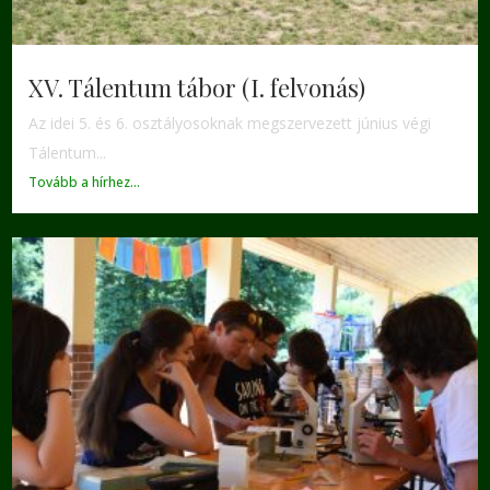
XV. Tálentum tábor (I. felvonás)
Az idei 5. és 6. osztályosoknak megszervezett június végi
Tálentum...
Tovább a hírhez...