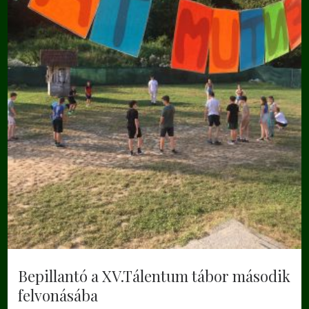
Bepillantó a XV.Tálentum tábor második
felvonásába