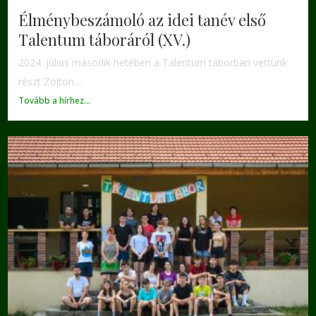
Élménybeszámoló az idei tanév első
Talentum táboráról (XV.)
2024. július második hetében a Talentum táborban vettünk
részt Zolton....
Tovább a hírhez...