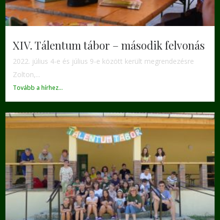
XIV. Tálentum tábor – második felvonás
2022. július 4-e és július 9-e között került megrendezésre
Zolton,...
Tovább a hírhez...