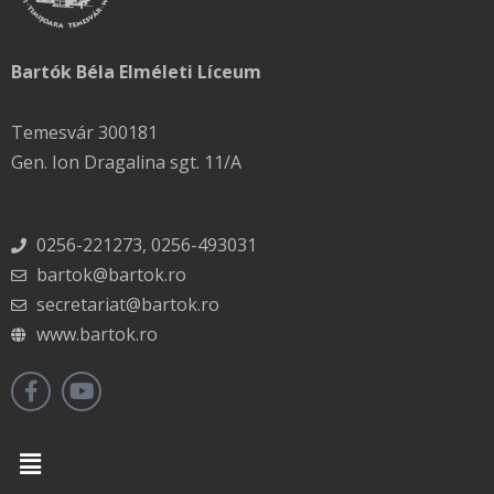
Bartók Béla Elméleti Líceum
Temesvár 300181
Gen. Ion Dragalina sgt. 11/A
0256-221273, 0256-493031
bartok@bartok.ro
secretariat@bartok.ro
www.bartok.ro
Menu