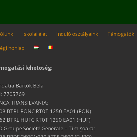
ólunk
Iskolai élet
Induló osztályaink
Támogatók
égi honlap
mogatási lehetőség:
ndatia Bartók Béla
I: 7705769
NCA TRANSILVANIA:
08 BTRL RONC RT0T 1250 EA01 (RON)
62 BTRL HUFC RT0T 1250 EA01 (HUF)
D Groupe Société Générale – Timişoara:
76 BRDE 360S V070 6758 3600 (EURO)