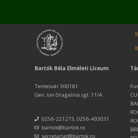
R
R
Bartók Béla Elméleti Líceum
Tá
Temesvár 300181
Fu
Gen. Ion Dragalina sgt. 11/A
CU
BA
RO
0256-221273, 0256-493031
RO
bartok@bartok.ro
BR
secretariat@bartok.ro
RO