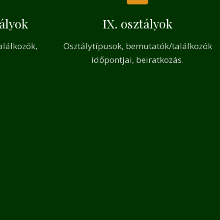
tályok
IX. osztályok
alálkozók,
Osztálytípusok, bemutatók/találkozók
időpontjai, beiratkozás.