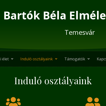
Bartók Béla Elméle
Temesvár
i élet
Induló osztályaink
Támogatók
Kapc
Induló osztályaink