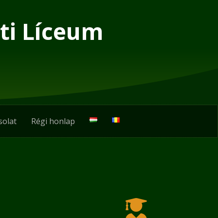
ti Líceum
solat
Régi honlap