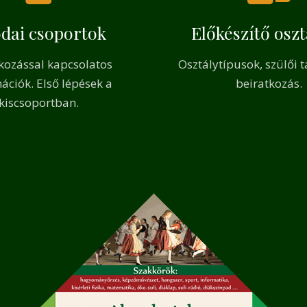
dai csoportok
Előkészítő osz
kozással kapcsolatos
Osztálytípusok, szülői t
ációk. Első lépések a
beiratkozás.
kiscsoportban.